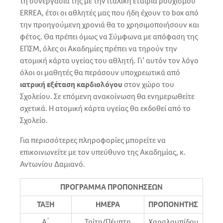
τη συνεργασία της με την ιταλική εταιρία ρουχισμού
ERREA, έτσι οι αθλητές μας που ήδη έχουν το box από
την προηγούμενη χρονιά θα το χρησιμοποιήσουν και
φέτος. Θα πρέπει όμως να Σύμφωνα με απόφαση της
ΕΠΣΜ, όλες οι Ακαδημίες πρέπει να τηρούν την
ατομική κάρτα υγείας του αθλητή. Γι’ αυτόν τον λόγο
όλοι οι μαθητές θα περάσουν υποχρεωτικά από
ιατρική εξέταση καρδιολόγου
στον χώρο του
Σχολείου. Σε επόμενη ανακοίνωση θα ενημερωθείτε
σχετικά. Η ατομική κάρτα υγείας θα εκδοθεί από το
Σχολείο.
Για περισσότερες πληροφορίες μπορείτε να
επικοινωνείτε με τον υπεύθυνο της Ακαδημίας, κ.
Αντωνίου Δαμιανό.
ΠΡΟΓΡΑΜΜΑ
ΠΡΟΠΟΝΗΣΕΩΝ
ΤΑΞΗ
ΗΜΕΡΑ
ΠΡΟΠΟΝΗΤΗΣ
Α΄
Τρίτη/Πέμπτη
Χαραλαμπίδου