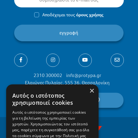
Αποδέχομαι τους
όρους χρήσης
εγγραφή
2310 300002
info@protypa.gr
Ελαιώνες Πυλαίας, 555 36, Θεσσαλονίκη
×
Αυτός ο ιστότοπος
βρείτε μας στον χάρτη
χρησιμοποιεί cookies
Αυτός ο ιστότοπος χρησιμοποιεί cookies
για τη βελτίωση της εμπειρίας των
χρηστών. Χρησιμοποιώντας τον ιστότοπό
μας, παρέχετε τη συγκατάθεσή σας για όλα
τα cookies σύμφωνα με την Πολιτική μας