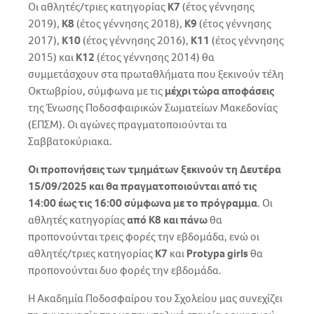
Οι αθλητές/τριες κατηγορίας
Κ7
(έτος γέννησης
2019),
K8
(έτος γέννησης 2018),
Κ9
(έτος γέννησης
2017),
Κ10
(έτος γέννησης 2016),
Κ11
(έτος γέννησης
2015) και
Κ12
(έτος γέννησης 2014) θα
συμμετάσχουν στα πρωταθλήματα που ξεκινούν τέλη
Οκτωβρίου, σύμφωνα με τις
μέχρι τώρα αποφάσεις
της Ένωσης Ποδοσφαιρικών Σωματείων Μακεδονίας
(ΕΠΣΜ). Οι αγώνες πραγματοποιούνται τα
Σαββατοκύριακα.
Οι προπονήσεις των τμημάτων ξεκινούν τη Δευτέρα
15/09/2025 και θα πραγματοποιούνται από τις
14:00 έως τις 16:00 σύμφωνα με το πρόγραμμα
. Οι
αθλητές κατηγορίας
από Κ8 και πάνω
θα
προπονούνται τρεις φορές την εβδομάδα, ενώ οι
αθλητές/τριες κατηγορίας
Κ7
και
Protypa girls
θα
προπονούνται δυο φορές την εβδομάδα.
Η Ακαδημία Ποδοσφαίρου του Σχολείου μας συνεχίζει