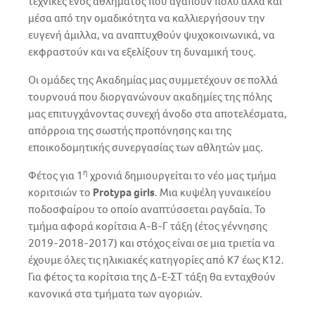
τεχνικές ενός αθλήματος που αγαπούν πολύ αλλά και
μέσα από την ομαδικότητα να καλλιεργήσουν την
ευγενή άμιλλα, να αναπτυχθούν ψυχοκοινωνικά, να
εκφραστούν και να εξελίξουν τη δυναμική τους.
Οι ομάδες της Ακαδημίας μας συμμετέχουν σε πολλά
τουρνουά που διοργανώνουν ακαδημίες της πόλης
μας επιτυγχάνοντας συνεχή άνοδο στα αποτελέσματα,
απόρροια της σωστής προπόνησης και της
εποικοδομητικής συνεργασίας των αθλητών μας.
η
Φέτος για 1
χρονιά δημιουργείται το νέο μας τμήμα
κοριτσιών το
Protypa girls
. Μια κυψέλη γυναικείου
ποδοσφαίρου το οποίο αναπτύσσεται ραγδαία. Το
τμήμα αφορά κορίτσια Α-Β-Γ τάξη (έτος γέννησης
2019-2018-2017) και στόχος είναι σε μια τριετία να
έχουμε όλες τις ηλικιακές κατηγορίες από Κ7 έως Κ12.
Για φέτος τα κορίτσια της Δ-Ε-ΣΤ τάξη θα ενταχθούν
κανονικά στα τμήματα των αγοριών.