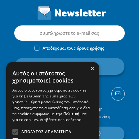
Newsletter
Αποδέχομαι τους
όρους χρήσης
εγγραφή
×
Αυτός ο ιστότοπος
χρησιμοποιεί cookies
Αυτός ο ιστότοπος χρησιμοποιεί cookies
για τη βελτίωση της εμπειρίας των
χρηστών. Χρησιμοποιώντας τον ιστότοπό
μας, παρέχετε τη συγκατάθεσή σας για όλα
2310 300002
info@protypa.gr
τα cookies σύμφωνα με την Πολιτική μας
Ελαιώνες Πυλαίας, 555 36, Θεσσαλονίκη
για τα cookies.
Διαβάστε περισσότερα
ΑΠΟΛΎΤΩΣ ΑΠΑΡΑΊΤΗΤΑ
βρείτε μας στον χάρτη