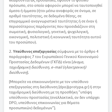
θεωρούνται ως προσωπικά, εφόσον το φυσικό
πρόσωπο, στο οποίο αφορούν μπορεί να ταυτοποιηθεί
άμεσα ή έμμεσα (ήτοι μέσω αναφοράς σε όνομα, σε
αριθμό ταυτότητας, σε δεδομένα θέσης, σε
επιγραμμικό αναγνωριστικό ταυτότητας ή σε έναν ή
περισσότερους παράγοντες που προσιδιάζουν στη
σωματική, φυσιολογική, γενετική, ψυχολογική,
οικονομική, πολιτιστική ή κοινωνική ταυτότητα αυτού
του προσώπου).
2.
Υπεύθυνος επεξεργασίας
σύμφωνα με το άρθρο 4
παράγραφος 7 του Ευρωπαϊκού Γενικού Κανονισμού
Προστασίας Δεδομένων (ΓΚΠΔ) είναι [
όνομα,
ταχυδρομική διεύθυνση, e-mail (ηλεκτρονική)
διεύθυνση
].
[Μπορείτε να επικοινωνήσετε με τον υπεύθυνο
επεξεργασίας στη διεύθυνση [dpo@protypa.gr] ή στην
ταχυδρομική διεύθυνση με τη προσθήκη “υπόψη
υπεύθυνου προστασίας (εναλλακτικά, αν δεν υπάρχει
DPO, υπεύθυνος επικοινωνίας για θέματα
προσωπικών) δεδομένων”].