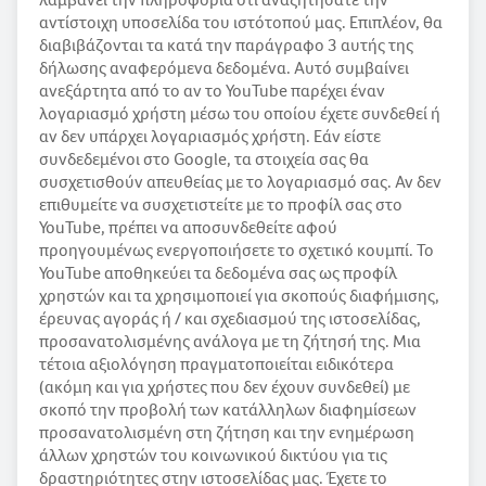
αντίστοιχη υποσελίδα του ιστότοπού μας. Επιπλέον, θα
διαβιβάζονται τα κατά την παράγραφο 3 αυτής της
δήλωσης αναφερόμενα δεδομένα. Αυτό συμβαίνει
ανεξάρτητα από το αν το YouTube παρέχει έναν
λογαριασμό χρήστη μέσω του οποίου έχετε συνδεθεί ή
αν δεν υπάρχει λογαριασμός χρήστη. Εάν είστε
συνδεδεμένοι στο Google, τα στοιχεία σας θα
συσχετισθούν απευθείας με το λογαριασμό σας. Αν δεν
επιθυμείτε να συσχετιστείτε με το προφίλ σας στο
YouTube, πρέπει να αποσυνδεθείτε αφού
προηγουμένως ενεργοποιήσετε το σχετικό κουμπί. Το
YouTube αποθηκεύει τα δεδομένα σας ως προφίλ
χρηστών και τα χρησιμοποιεί για σκοπούς διαφήμισης,
έρευνας αγοράς ή / και σχεδιασμού της ιστοσελίδας,
προσανατολισμένης ανάλογα με τη ζήτησή της. Μια
τέτοια αξιολόγηση πραγματοποιείται ειδικότερα
(ακόμη και για χρήστες που δεν έχουν συνδεθεί) με
σκοπό την προβολή των κατάλληλων διαφημίσεων
προσανατολισμένη στη ζήτηση και την ενημέρωση
άλλων χρηστών του κοινωνικού δικτύου για τις
δραστηριότητες στην ιστοσελίδας μας. Έχετε το