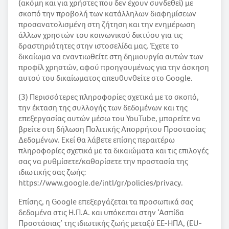
(ακόμη και για χρήστες που δεν έχουν συνδεθεί) με
σκοπό την προβολή των κατάλληλων διαφημίσεων
προσανατολισμένη στη ζήτηση και την ενημέρωση
άλλων χρηστών του κοινωνικού δικτύου για τις
δραστηριότητες στην ιστοσελίδα μας. Έχετε το
δικαίωμα να εναντιωθείτε στη δημιουργία αυτών των
προφίλ χρηστών, αφού προηγουμένως για την άσκηση
αυτού του δικαίωματος απευθυνθείτε στο Google.
(3) Περισσότερες πληροφορίες σχετικά με το σκοπό,
την έκταση της συλλογής των δεδομένων και της
επεξεργασίας αυτών μέσω του YouTube, μπορείτε να
βρείτε στη δήλωση Πολιτικής Απορρήτου Προστασίας
Δεδομένων. Εκεί θα λάβετε επίσης περαιτέρω
πληροφορίες σχετικά με τα δικαιώματα και τις επιλογές
σας να ρυθμίσετε/καθορίσετε την προστασία της
ιδιωτικής σας ζωής:
https://www.google.de/intl/gr/policies/privacy.
Επίσης, η Google επεξεργάζεται τα προσωπικά σας
δεδομένα στις Η.Π.Α. και υπόκειται στην ‘Ασπίδα
Προστάσιας’ της ιδιωτικής ζωής μεταξύ ΕΕ-ΗΠΑ, (EU-