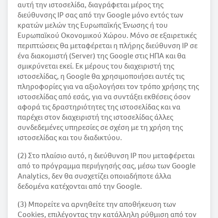
αυτή την ιστοσελίδα, διαγράφεται μέρος της
διεύθυνσης IP σας από την Google μόνο εντός των
κρατών μελών της Ευρωπαϊκής Ένωσης ή του
Ευρωπαϊκού Οκονομικού Χώρου. Μόνο σε εξαιρετικές
περιπτώσεις θα μεταφέρεται η πλήρης διεύθυνση IP σε
ένα διακομιστή (Server) της Google στις ΗΠΑ και θα
σμικρύνεται εκεί. Εκ μέρους του διαχειριστή της
ιστοσελίδας, η Google θα χρησιμοποιήσει αυτές τις
πληροφορίες για να αξιολογήσει τον τρόπο χρήσης της
ιστοσελίδας από εσάς, για να συντάξει εκθέσεις όσον
αφορά τις δραστηριότητες της ιστοσελίδας και να
παρέχει στον διαχειριστή της ιστοσελίδας άλλες
συνδεδεμένες υπηρεσίες σε σχέση με τη χρήση της
ιστοσελίδας και του διαδικτύου.
(2) Στο πλαίσιο αυτό, η διεύθυνση IP που μεταφέρεται
από το πρόγραμμα περιήγησής σας, μέσω των Google
Analytics, δεν θα συσχετίζει οποιαδήποτε άλλα
δεδομένα κατέχονται από την Google.
(3) Μπορείτε να αρνηθείτε την αποθήκευση των
Cookies, επιλέγοντας την κατάλληλη ρύθμιση από τον