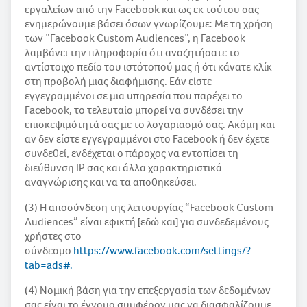
εργαλείων από την Facebook και ως εκ τούτου σας
ενημερώνουμε βάσει όσων γνωρίζουμε: Με τη χρήση
των ”Facebook Custom Audiences”, η Facebook
λαμβάνει την πληροφορία ότι αναζητήσατε το
αντίστοιχο πεδίο του ιστότοπού μας ή ότι κάνατε κλίκ
στη προβολή μιας διαφήμισης. Εάν είστε
εγγεγραμμένοι σε μια υπηρεσία που παρέχει το
Facebook, το τελευταίο μπορεί να συνδέσει την
επισκεψιμότητά σας με το λογαριασμό σας. Ακόμη και
αν δεν είστε εγγεγραμμένοι στο Facebook ή δεν έχετε
συνδεθεί, ενδέχεται ο πάροχος να εντοπίσει τη
διεύθυνση IP σας και άλλα χαρακτηριστικά
αναγνώρισης και να τα αποθηκεύσει.
(3) Η αποσύνδεση της λειτουργίας “Facebook Custom
Audiences” είναι εφικτή [εδώ και] για συνδεδεμένους
χρήστες στο
σύνδεσμο
https://www.facebook.com/settings/?
tab=ads#.
(4) Νομική βάση για την επεξεργασία των δεδομένων
σας είναι το έννομο συμφέρον μας να διασφαλίζουμε