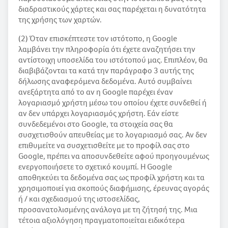
διαδραστικούς χάρτες και σας παρέχεται η δυνατότητα
της χρήσης των χαρτών.
(2) Όταν επισκέπτεστε τον ιστότοπο, η Google
λαμβάνει την πληροφορία ότι έχετε αναζητήσει την
αντίστοιχη υποσελίδα του ιστότοπού μας. Επιπλέον, θα
διαβιβάζονται τα κατά την παράγραφο 3 αυτής της
δήλωσης αναφερόμενα δεδομένα. Αυτό συμβαίνει
ανεξάρτητα από το αν η Google παρέχει έναν
λογαριασμό χρήστη μέσω του οποίου έχετε συνδεθεί ή
αν δεν υπάρχει λογαριασμός χρήστη. Εάν είστε
συνδεδεμένοι στο Google, τα στοιχεία σας θα
συσχετισθούν απευθείας με το λογαριασμό σας. Αν δεν
επιθυμείτε να συσχετισθείτε με το προφίλ σας στο
Google, πρέπει να αποσυνδεθείτε αφού προηγουμένως
ενεργοποιήσετε το σχετικό κουμπί. H Google
αποθηκεύει τα δεδομένα σας ως προφίλ χρήστη και τα
χρησιμοποιεί για σκοπούς διαφήμισης, έρευνας αγοράς
ή / και σχεδιασμού της ιστοσελίδας,
προσανατολισμένης ανάλογα με τη ζήτησή της. Μια
τέτοια αξιολόγηση πραγματοποιείται ειδικότερα