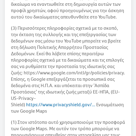
δικαίωμα να εναντιωθείτε στη δημιουργία αυτών των
προφίλ χρηστών, αφού προηγουμένως για την άσκηση
αυτού του δικαίωματος απευθυνθείτε στο ΥοuTube.
(3) Περισσότερες πληροφορίες σχετικά με το σκοπό,
την έκταση της συλλογής και της επεξεργασίας των
δεδομένων σας μέσω του YouTube μπορείτε να βρείτε
στη δήλωση Πολιτικής Απορρήτου Προστασίας
Δεδομένων. Εκεί θα λάβετε επίσης περαιτέρω
πληροφορίες σχετικά με τα δικαιώματα και τις επιλογές
σας να ρυθμίσετε την προστασία της ιδιωτικής σας
ζωής: https://www.google.com/intl/gr/policies/privacy.
Επίσης, η Google επεξεργάζεται τα προσωπικά σας
δεδομένα στις Η.Π.Α. και υπόκειται στην ‘Ασπίδα
Προστάσιας’ της ιδιωτικής ζωής μεταξύ ΕΕ-ΗΠΑ, (EU-
US-Privacy-
Shield)
https://www.privacyshield.gov/...
Ενσωμάτωση
των Google Maps
(1) Στον ιστότοπο αυτό χρησιμοποιούμε την προσφορά
των Google Maps. Με αυτόν τον τρόπο μπορούμε να
παρουσιάσουμε απευθείας στην ιστοσελίσα μας τους