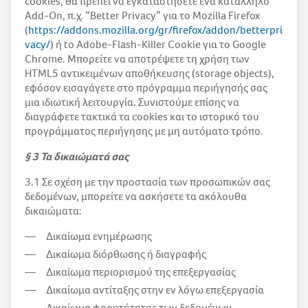
cookies, θα πρέπει να εγκαταστήσετε ένα κατάλληλο
Add-On, π.χ. “Better Privacy” για το Mozilla Firefox
(
https://addons.mozilla.org/gr/firefox/addon/betterpri
vacy/
) ή to Adobe-Flash-Killer Cookie για το Google
Chrome. Μπορείτε να αποτρέψετε τη χρήση των
HTML5 αντικειμένων αποθήκευσης (storage objects),
εφόσον εισαγάγετε στο πρόγραμμα περιήγησής σας
μια ιδιωτική λειτουργία. Συνιστούμε επίσης να
διαγράφετε τακτικά τα cookies και το ιστορικό του
προγράμματος περιήγησης με μη αυτόματο τρόπο.
§ 3 Τα δικαιώματά σας
3.1 Σε σχέση με την προστασία των προσωπικών σας
δεδομένων, μπορείτε να ασκήσετε τα ακόλουθα
δικαιώματα:
Δικαίωμα ενημέρωσης
Δικαίωμα διόρθωσης ή διαγραφής
Δικαίωμα περιορισμού της επεξεργασίας
Δικαίωμα αντίταξης στην εν λόγω επεξεργασία
Δικαίωμα φορητότητας των δεδομένων