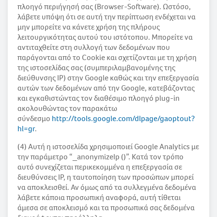
πλοηγό περιήγησή σας (Browser-Software). Ωστόσο,
λάβετε υπόψη ότι σε αυτή την περίπτωση ενδέχεται να
μην μπορείτε να κάνετε χρήση της πλήρους
λειτουργικότητας αυτού του ιστότοπου. Μπορείτε να
αντιταχθείτε στη συλλογή των δεδομένων που
παράγονται από το Cookie και σχετίζονται με τη χρήση
της ιστοσελίδας σας (συμπεριλαμβανομένης της
διεύθυνσης IP) στην Google καθώς και την επεξεργασία
αυτών των δεδομένων από την Google, κατεβάζοντας
και εγκαθιστώντας τον διαθέσιμο πλοηγό plug-in
ακολουθώντας τον παρακάτω
σύνδεσμο
http://tools.google.com/dlpage/gaoptout?
hl=gr
.
(4) Αυτή η ιστοσελίδα χρησιμοποιεί Google Analytics με
την παράμετρο “_anonymizeIp ()”. Κατά τον τρόπο
αυτό συνεχίζεται περικεκομμένα η επεξεργασία σε
διευθύνσεις IP, η ταυτοποίηση των προσώπων μπορεί
να αποκλεισθεί. Αν όμως από τα συλλεγμένα δεδομένα
λάβετε κάποια προσωπική αναφορά, αυτή τίθεται
άμεσα σε αποκλεισμό και τα προσωπικά σας δεδομένα