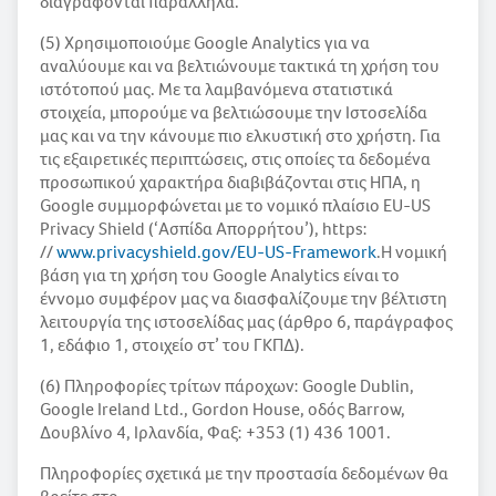
διαγράφονται παράλληλα.
(5) Χρησιμοποιούμε Google Analytics για να
αναλύουμε και να βελτιώνουμε τακτικά τη χρήση του
ιστότοπού μας. Με τα λαμβανόμενα στατιστικά
στοιχεία, μπορούμε να βελτιώσουμε την Ιστοσελίδα
μας και να την κάνουμε πιο ελκυστική στο χρήστη. Για
τις εξαιρετικές περιπτώσεις, στις οποίες τα δεδομένα
προσωπικού χαρακτήρα διαβιβάζονται στις ΗΠΑ, η
Google συμμορφώνεται με το νομικό πλαίσιο EU-US
Privacy Shield (‘Ασπίδα Απορρήτου’), https:
//
www.privacyshield.gov/EU-US-Framework
.Η νομική
βάση για τη χρήση του Google Analytics είναι το
έννομο συμφέρον μας να διασφαλίζουμε την βέλτιστη
λειτουργία της ιστοσελίδας μας (άρθρο 6, παράγραφος
1, εδάφιο 1, στοιχείο στ’ του ΓΚΠΔ).
(6) Πληροφορίες τρίτων πάροχων: Google Dublin,
Google Ireland Ltd., Gordon House, οδός Barrow,
Δουβλίνο 4, Ιρλανδία, Φαξ: +353 (1) 436 1001.
Πληροφορίες σχετικά με την προστασία δεδομένων θα