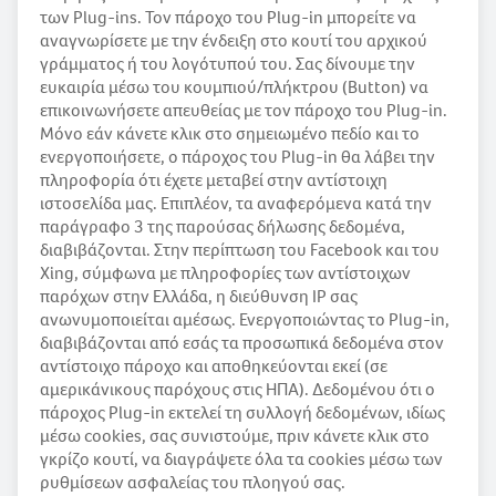
των Plug-ins. Τον πάροχο του Plug-in μπορείτε να
αναγνωρίσετε με την ένδειξη στο κουτί του αρχικού
γράμματος ή του λογότυπού του. Σας δίνουμε την
ευκαιρία μέσω του κουμπιού/πλήκτρου (Button) να
επικοινωνήσετε απευθείας με τον πάροχο του Plug-in.
Μόνο εάν κάνετε κλικ στο σημειωμένο πεδίο και το
ενεργοποιήσετε, ο πάροχος του Plug-in θα λάβει την
πληροφορία ότι έχετε μεταβεί στην αντίστοιχη
ιστοσελίδα μας. Επιπλέον, τα αναφερόμενα κατά την
παράγραφο 3 της παρούσας δήλωσης δεδομένα,
διαβιβάζονται. Στην περίπτωση του Facebook και του
Xing, σύμφωνα με πληροφορίες των αντίστοιχων
παρόχων στην Ελλάδα, η διεύθυνση IP σας
ανωνυμοποιείται αμέσως. Ενεργοποιώντας το Plug-in,
διαβιβάζονται από εσάς τα προσωπικά δεδομένα στον
αντίστοιχο πάροχο και αποθηκεύονται εκεί (σε
αμερικάνικους παρόχους στις ΗΠΑ). Δεδομένου ότι ο
πάροχος Plug-in εκτελεί τη συλλογή δεδομένων, ιδίως
μέσω cookies, σας συνιστούμε, πριν κάνετε κλικ στο
γκρίζο κουτί, να διαγράψετε όλα τα cookies μέσω των
ρυθμίσεων ασφαλείας του πλοηγού σας.