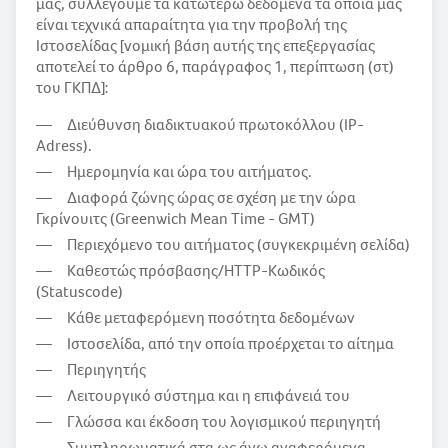
μας, συλλέγουμε τα κατωτέρω δεδομένα τα οποία μας
είναι τεχνικά απαραίτητα για την προβολή της
Ιστοσελίδας [νομική βάση αυτής της επεξεργασίας
αποτελεί το άρθρο 6, παράγραφος 1, περίπτωση (στ)
του ΓΚΠΔ]:
Διεύθυνση διαδικτυακού πρωτοκόλλου (IP-
Adress).
Ημερομηνία και ώρα του αιτήματος.
Διαφορά ζώνης ώρας σε σχέση με την ώρα
Γκρίνουιτς (Greenwich Mean Time - GMT)
Περιεχόμενο του αιτήματος (συγκεκριμένη σελίδα)
Καθεστώς πρόσβασης/HTTP-Κωδικός
(Statuscode)
Κάθε μεταφερόμενη ποσότητα δεδομένων
Ιστοσελίδα, από την οποία προέρχεται το αίτημα
Περιηγητής
Λειτουργικό σύστημα και η επιφάνειά του
Γλώσσα και έκδοση του λογισμικού περιηγητή
Συμπληρωματικά στα ως άνω αναφερόμενα