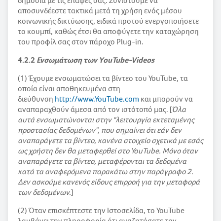
δημόσια με τις επαφές σας. Συνιστούμε να
αποσυνδέεστε τακτικά μετά τη χρήση ενός μέσου
κοινωνικής δικτύωσης, ειδικά προτού ενεργοποιήσετε
το κουμπί, καθώς έτσι θα αποφύγετε την καταχώρηση
του προφίλ σας στον πάροχο Plug-in.
4.2.2
Ενσωμάτωση των ΥouTube-Videos
(1) Έχουμε ενσωματώσει τα βίντεο του YouTube, τα
οποία είναι αποθηκευμένα στη
διεύθυνση
http://www.YouTube.com
και μπορούν να
αναπαραχθούν άμεσα από τον ιστότοπό μας. [
Όλα
αυτά ενσωματώνονται στην "λειτουργία εκτεταμένης
προστασίας δεδομένων", που σημαίνει ότι εάν δεν
αναπαράγετε τα βίντεο, κανένα στοιχείο σχετικά με εσάς
ως χρήστη δεν θα μεταφερθεί στο YouTube. Μόνο όταν
αναπαράγετε τα βίντεο, μεταφέρονται τα δεδομένα
κατά τα αναφερόμενα παρακάτω στην παράγραφο 2.
Δεν ασκούμε κανενός είδους επιρροή για την μεταφορά
των δεδομένων.
]
(2) Όταν επισκέπτεστε την Ιστοσελίδα, το YouTube
λαμβάνει την πληροφορία ότι αναζητήσατε την