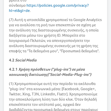
βρείτε στο
σύνδεσμο
https://policies.google.com/privacy?
hl=el&gl=de
.
(7) Αυτή η ιστοσελίδα χρησιμοποιεί τα Google Analytics
για να αναλύσει τη ροή των επισκεπτών σε σχέση με
την ανάλυση της διασταυρωμένης συσκευής, η οποία
διεξάγεται μέσω του χρήστη ID. Μπορείτε στο
λογαριασμό Πελατών, να απενεργοποιήσετε την
ανάλυση διασταυρωμένης συσκευής με τη χρήση της
επαφής τα "Τα δεδομένα μου", "Προσωπικά δεδομένα".
4.2
Social Media
4.2.1
Χρήση πρόσθετων ("plug-ins") σε μέσα
κοινωνικής δικτύωσης("Social-Media-Plug-ins")
(1) Χρησιμοποιούμε αυτή την περίοδο τα ακόλουθα
"plug-ins" στα κοινωνικά μέσα: [Facebook, Google+,
Twitter, Xing, T3N, Linkedln, Flattr]. Χρησιμοποιούμε
την αποκαλούμενη λύση των δύο κλικ. Όταν δηλαδή
επισκέπτεστε τον ιστότοπό μας, αρχικά δεν
διαβιβάζονται προσωπικά δεδομένα στους παρόχους