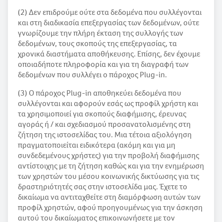
(2) Δεν επιδρούμε ούτε στα δεδομένα που συλλέγονται
και στη διαδικασία επεξεργασίας των δεδομένων, ούτε
γνωρίζουμε την πλήρη έκταση της συλλογής των
δεδομένων, τους σκοπούς της επεξεργασίας, τα
χρονικά διαστήματα αποθήκευσης. Επίσης, δεν έχουμε
οποιαδήποτε πληροφορία και για τη διαγραφή των
δεδομένων που συλλέγει ο πάροχος Plug-in.
(3) Ο πάροχος Plug-in αποθηκεύει δεδομένα που
συλλέγονται και αφορούν εσάς ως προφίλ χρήστη και
τα χρησιμοποιεί για σκοπούς διαφήμισης, έρευνας
αγοράς ή / και σχεδιασμού προσανατολισμένης στη
ζήτηση της ιστοσελίδας του. Μια τέτοια αξιολόγηση
πραγματοποιείται ειδικότερα (ακόμη και για μη
συνδεδεμένους χρήστες) για την προβολή διαφήμισης
αντίστοιχης με τη ζήτηση καθώς και για την ενημέρωση
των χρηστών του μέσου κοινωνικής δικτύωσης για τις
δραστηριότητές σας στην ιστοσελίδα μας. Έχετε το
δικαίωμα να αντιταχθείτε στη διαμόρφωση αυτών των
προφίλ χρηστών, αφού προηγουμένως για την άσκηση
αυτού του δικαίωματος επικοινωνήσετε με τον