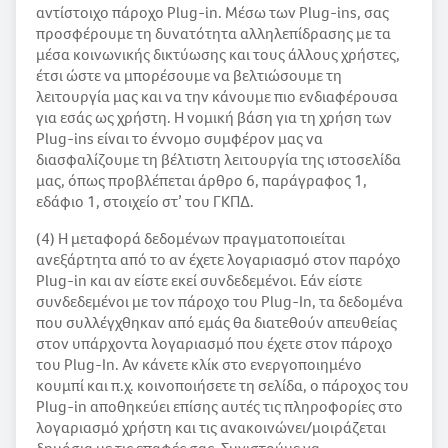
αντίστοιχο πάροχο Plug-in. Μέσω των Plug-ins, σας
προσφέρουμε τη δυνατότητα αλληλεπίδρασης με τα
μέσα κοινωνικής δικτύωσης και τους άλλους χρήστες,
έτσι ώστε να μπορέσουμε να βελτιώσουμε τη
λειτουργία μας και να την κάνουμε πιο ενδιαφέρουσα
για εσάς ως χρήστη. Η νομική βάση για τη χρήση των
Plug-ins είναι το έννομο συμφέρον μας να
διασφαλίζουμε τη βέλτιστη λειτουργία της ιστοσελίδα
μας, όπως προβλέπεται άρθρο 6, παράγραφος 1,
εδάφιο 1, στοιχείο στ’ του ΓΚΠΔ.
(4) Η μεταφορά δεδομένων πραγματοποιείται
ανεξάρτητα από το αν έχετε λογαριασμό στον παρόχο
Plug-in και αν είστε εκεί συνδεδεμένοι. Εάν είστε
συνδεδεμένοι με τον πάροχο του Plug-In, τα δεδομένα
που συλλέγχθηκαν από εμάς θα διατεθούν απευθείας
στον υπάρχοντα λογαριασμό που έχετε στον πάροχο
του Plug-In. Αν κάνετε κλίκ στο ενεργοποιημένο
κουμπί και π.χ. κοινοποιήσετε τη σελίδα, ο πάροχος του
Plug-in αποθηκεύει επίσης αυτές τις πληροφορίες στο
λογαριασμό χρήστη και τις ανακοινώνει/μοιράζεται