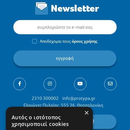
Newsletter
Αποδέχομαι τους
όρους χρήσης
εγγραφή
2310 300002
info@protypa.gr
Ελαιώνες Πυλαίας, 555 36, Θεσσαλονίκη
×
Αυτός ο ιστότοπος
βρείτε μας στον χάρτη
χρησιμοποιεί cookies