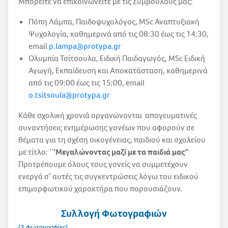
Μπορείτε να επικοινωνείτε με τις Συμβούλους μας:
Πόπη Λάμπα, Παιδοψυχολόγος, MSc Αναπτυξιακή
Ψυχολογία, καθημερινά από τις 08:30 έως τις 14:30,
email
p.lampa@protypa.gr
Ολυμπία Τσίτσουλα, Ειδική Παιδαγωγός, ΜSc Ειδική
Αγωγή, Εκπαίδευση και Αποκατάσταση, καθημερινά
από τις 09:00 έως τις 15:00, email
o.tsitsoula@protypa.gr
Κάθε σχολική χρονιά οργανώνονται απογευματινές
συναντήσεις ενημέρωσης γονέων που αφορούν σε
θέματα για τη σχέση οικογένειας, παιδιού και σχολείου
με τίτλο:
¨’Μεγαλώνοντας μαζί με τα παιδιά μας”
Προτρέπουμε όλους τους γονείς να συμμετέχουν
ενεργά σ’ αυτές τις συγκεντρώσεις λόγω του ειδικού
επιμορφωτικού χαρακτήρα που παρουσιάζουν.
Συλλογή Φωτογραφιών
(3 φωτογραφίες)