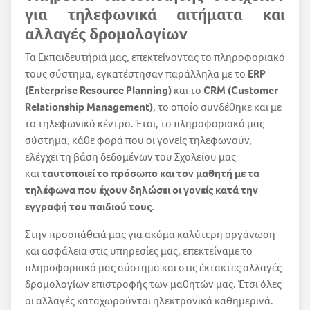
για τηλεφωνικά αιτήματα και
αλλαγές δρομολογίων
Τα Εκπαιδευτήριά μας, επεκτείνοντας το πληροφοριακό
τους σύστημα, εγκατέστησαν παράλληλα με το
ERP
(Enterprise
Resource Planning)
και το
CRM (Customer
Relationship Management)
, το οποίο συνδέθηκε και με
το τηλεφωνικό κέντρο. Έτσι, το πληροφοριακό μας
σύστημα, κάθε φορά που οι γονείς τηλεφωνούν,
ελέγχει τη βάση δεδομένων του Σχολείου μας
και
ταυτοποιεί το πρόσωπο και τον μαθητή με τα
τηλέφωνα που έχουν δηλώσει οι γονείς κατά την
εγγραφή του παιδιού τους
.
Στην προσπάθειά μας για ακόμα καλύτερη οργάνωση
και ασφάλεια στις υπηρεσίες μας, επεκτείναμε το
πληροφοριακό μας σύστημα και στις έκτακτες αλλαγές
δρομολογίων επιστροφής των μαθητών μας. Έτσι όλες
οι αλλαγές καταχωρούνται ηλεκτρονικά καθημερινά.