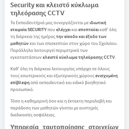
Security και κλειστό κύκλωμα
τηλεόρασης CCTV
Τα Εκπαιδευτήριά μας συνεργάζονται με
ιδιωτική
εταιρεία SECURITY
που
ελέγχει
και
εποπτεύει
καθ’ όλη
τη διάρκεια της ημέρας
την είσοδο και έξοδο των
μαθητών
και των επισκεπτών στον χώρο του Σχολείου.
Παράλληλα λειτουργεί περιμετρικά των
εγκαταστάσεων
κλειστό κύκλωμα τηλεόρασης CCTV
.
Καθ’ όλη τη διάρκεια λειτουργίας υπάρχει σε όλους
τους εσωτερικούς και εξωτερικούς χώρους
ενισχυμένη
επίβλεψη
από εκπαιδευτικό και ειδικό βοηθητικό
προσωπικό.
Τόσο η καθημερινή όσο και η έκτακτη παραλαβή και
παράδοση των μαθητών γίνεται με αυστηρές
διαδικασίες ασφάλειας.
Υπηρεσία ταυτοποίησης στοιχείων