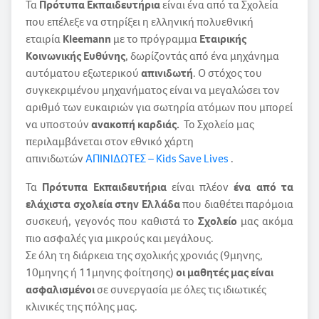
Τα
Πρότυπα Εκπαιδευτήρια
είναι ένα από τα Σχολεία
που επέλεξε να στηρίξει η ελληνική πολυεθνική
εταιρία
Kleemann
με το πρόγραμμα
Εταιρικής
Κοινωνικής Ευθύνης
, δωρίζοντάς από ένα μηχάνημα
αυτόματου εξωτερικού
απινιδωτή
. Ο στόχος του
συγκεκριμένου μηχανήματος είναι να μεγαλώσει τον
αριθμό των ευκαιριών για σωτηρία ατόμων που μπορεί
να υποστούν
ανακοπή καρδιάς.
Το Σχολείο μας
περιλαμβάνεται στον εθνικό χάρτη
απινιδωτών
ΑΠΙΝΙΔΩΤΕΣ – Kids Save Lives
.
Τα
Πρότυπα Εκπαιδευτήρια
είναι πλέον
ένα από τα
ελάχιστα σχολεία στην Ελλάδα
που διαθέτει παρόμοια
συσκευή, γεγονός που καθιστά το
Σχολείο
μας ακόμα
πιο ασφαλές για μικρούς και μεγάλους.
Σε όλη τη διάρκεια της σχολικής χρονιάς (9μηνης,
10μηνης ή 11μηνης φοίτησης)
οι μαθητές μας είναι
ασφαλισμένοι
σε συνεργασία με όλες τις ιδιωτικές
κλινικές της πόλης μας.