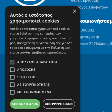
Θέσεις Εργασίας
Σύλλογος Αποφοίτων
×
Αυτός ο ιστότοπος
Επικοινωνήστε μ
χρησιμοποιεί cookies
Αυτός ο ιστότοπος χρησιμοποιεί cookies
2310 300002
για τη βελτίωση της εμπειρίας των
info@protypa.gr
χρηστών. Χρησιμοποιώντας τον ιστότοπό
μας, παρέχετε τη συγκατάθεσή σας για όλα
Ελαιώνων 24 Πύλαιας, 
τα cookies σύμφωνα με την Πολιτική μας
για τα cookies.
Διαβάστε περισσότερα
ΑΠΟΛΎΤΩΣ ΑΠΑΡΑΊΤΗΤΑ
ΑΠΌΔΟΣΗΣ
ΣΤΌΧΕΥΣΗΣ
ΛΕΙΤΟΥΡΓΙΚΌΤΗΤΑΣ
ΜΗ ΤΑΞΙΝΟΜΗΜΈΝΑ
ΑΠΟΔΟΧΉ ΌΛΩΝ
ΑΠΌΡΡΙΨΗ ΌΛΩΝ