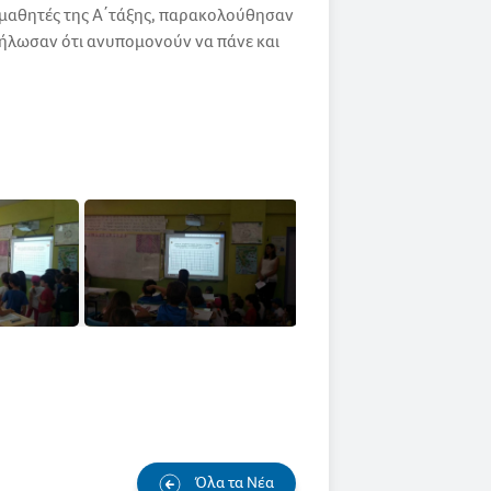
υς μαθητές της Α΄τάξης, παρακολούθησαν
 δήλωσαν ότι ανυπομονούν να πάνε και
Όλα τα Νέα