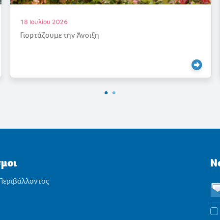
17 Ιουλίου 2026
Ένας καλοκαιρινός «παράδεισος»
σμοι
N
 Περιβάλλοντος