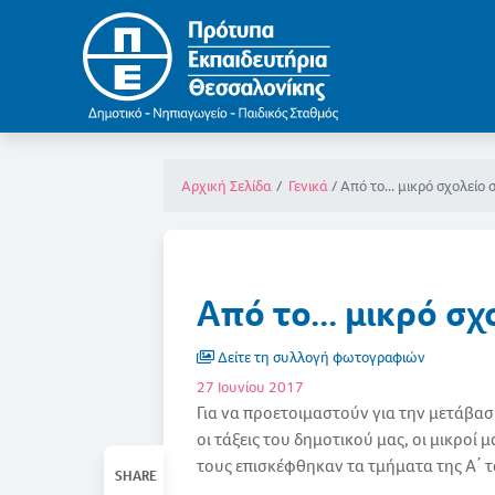
Από το... μικρό σχολείο 
Αρχική Σελίδα
Γενικά
Από το... μικρό σχ
Δείτε τη συλλογή φωτογραφιών
27 Ιουνίου 2017
Για να προετοιμαστούν για την μετάβασ
οι τάξεις του δημοτικού μας, οι μικρο
τους επισκέφθηκαν τα τμήματα της Α΄ τ
SHARE