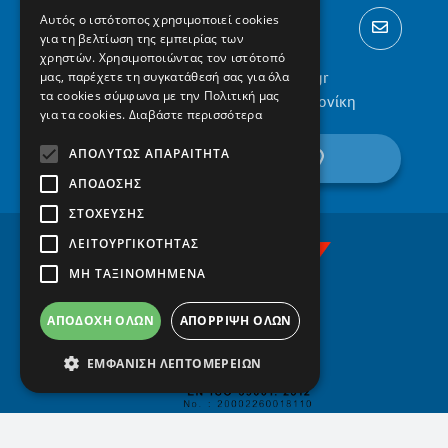
Αυτός ο ιστότοπος χρησιμοποιεί cookies
για τη βελτίωση της εμπειρίας των
χρηστών. Χρησιμοποιώντας τον ιστότοπό
2310 300002
info@protypa.gr
μας, παρέχετε τη συγκατάθεσή σας για όλα
τα cookies σύμφωνα με την Πολιτική μας
Ελαιώνες Πυλαίας, 555 36, Θεσσαλονίκη
για τα cookies.
Διαβάστε περισσότερα
ΑΠΟΛΎΤΩΣ ΑΠΑΡΑΊΤΗΤΑ
βρείτε μας στον χάρτη
ΑΠΌΔΟΣΗΣ
ΣΤΌΧΕΥΣΗΣ
ΛΕΙΤΟΥΡΓΙΚΌΤΗΤΑΣ
ΜΗ ΤΑΞΙΝΟΜΗΜΈΝΑ
ΑΠΟΔΟΧΉ ΌΛΩΝ
ΑΠΌΡΡΙΨΗ ΌΛΩΝ
ΕΜΦΆΝΙΣΗ ΛΕΠΤΟΜΕΡΕΙΏΝ