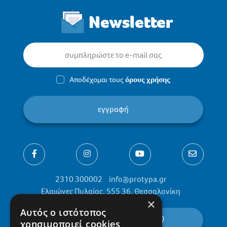
Newsletter
Αποδέχομαι τους
όρους χρήσης
εγγραφή
2310 300002
info@protypa.gr
Ελαιώνες Πυλαίας, 555 36, Θεσσαλονίκη
×
Αυτός ο ιστότοπος
βρείτε μας στον χάρτη
χρησιμοποιεί cookies