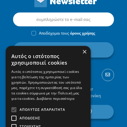
Newsletter
Αποδέχομαι τους
όρους χρήσης
εγγραφή
×
Αυτός ο ιστότοπος
χρησιμοποιεί cookies
Αυτός ο ιστότοπος χρησιμοποιεί cookies
για τη βελτίωση της εμπειρίας των
χρηστών. Χρησιμοποιώντας τον ιστότοπό
μας, παρέχετε τη συγκατάθεσή σας για όλα
2310 300002
info@protypa.gr
τα cookies σύμφωνα με την Πολιτική μας
Ελαιώνες Πυλαίας, 555 36, Θεσσαλονίκη
για τα cookies.
Διαβάστε περισσότερα
ΑΠΟΛΎΤΩΣ ΑΠΑΡΑΊΤΗΤΑ
βρείτε μας στον χάρτη
ΑΠΌΔΟΣΗΣ
ΣΤΌΧΕΥΣΗΣ