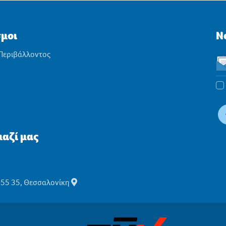
σμοι
N
 Περιβάλλοντος
αζί μας
555 35, Θεσσαλονίκη