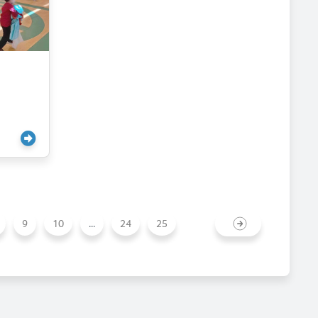
9
10
...
24
25