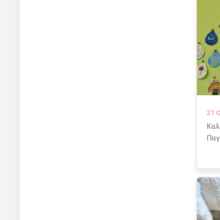
21 
Καλ
Παγ