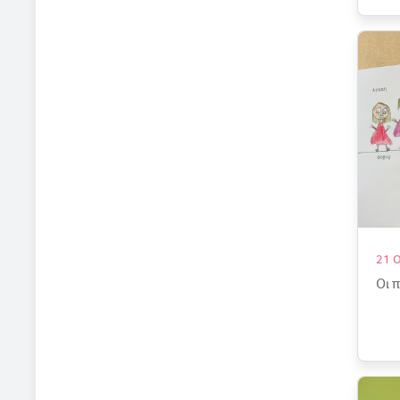
21 
Οι 