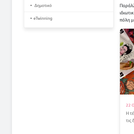
Δημοτικό
Παράλλ
ιδιωτι
eTwinning
πόλη μ
22 
Η τ
τις