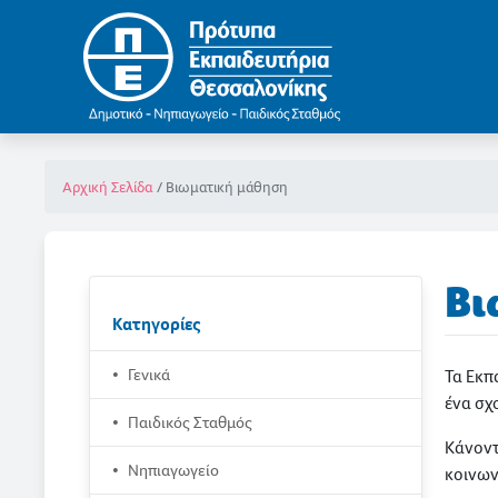
Βιωματική μάθηση
Αρχική Σελίδα
Βι
Κατηγορίες
Γενικά
Τα Εκπ
ένα σχ
Παιδικός Σταθμός
Κάνοντ
Νηπιαγωγείο
κοινων