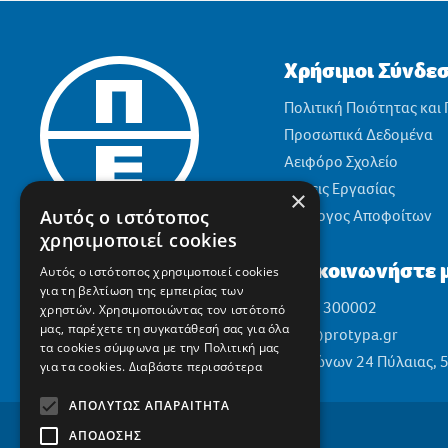
Χρήσιμοι Σύνδε
Πολιτική Ποιότητας και
Προσωπικά Δεδομένα
Αειφόρο Σχολείο
Θέσεις Εργασίας
×
Αυτός ο ιστότοπος
Σύλλογος Αποφοίτων
χρησιμοποιεί cookies
Επικοινωνήστε μ
Αυτός ο ιστότοπος χρησιμοποιεί cookies
για τη βελτίωση της εμπειρίας των
2310 300002
χρηστών. Χρησιμοποιώντας τον ιστότοπό
μας, παρέχετε τη συγκατάθεσή σας για όλα
info@protypa.gr
τα cookies σύμφωνα με την Πολιτική μας
Ελαιώνων 24 Πύλαιας, 
για τα cookies.
Διαβάστε περισσότερα
ΑΠΟΛΎΤΩΣ ΑΠΑΡΑΊΤΗΤΑ
ΑΠΌΔΟΣΗΣ