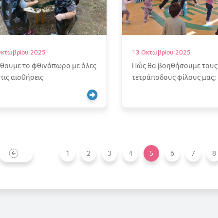
Οκτωβρίου 2025
13 Οκτωβρίου 2025
θουμε το φθινόπωρο με όλες
Πώς θα βοηθήσουμε τους
 τις αισθήσεις
τετράποδους φίλους μας;
1
2
3
4
5
6
7
8