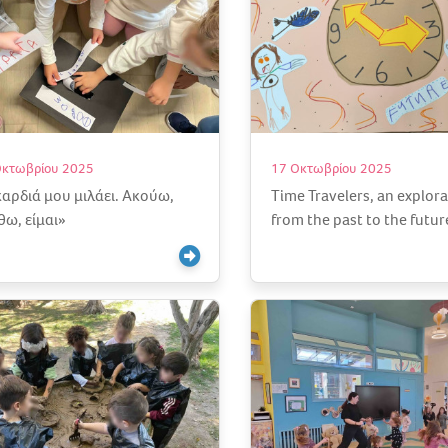
Οκτωβρίου 2025
17 Οκτωβρίου 2025
καρδιά μου μιλάει. Ακούω,
Time Travelers, an explor
θω, είμαι»
from the past to the futur