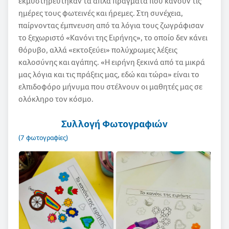
εκμυστηρεύτηκαν τα απλά πράγματα που κάνουν τις
ημέρες τους φωτεινές και ήρεμες. Στη συνέχεια,
παίρνοντας έμπνευση από τα λόγια τους ζωγράφισαν
το ξεχωριστό «Κανόνι της Ειρήνης», το οποίο δεν κάνει
θόρυβο, αλλά «εκτοξεύει» πολύχρωμες λέξεις
καλοσύνης και αγάπης. «Η ειρήνη ξεκινά από τα µικρά
µας λόγια και τις πράξεις µας, εδώ και τώρα» είναι το
ελπιδοφόρο μήνυμα που στέλνουν οι μαθητές μας σε
ολόκληρο τον κόσμο.
Συλλογή Φωτογραφιών
(7 φωτογραφίες)