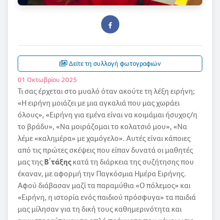
Δείτε τη συλλογή φωτογραφιών
01 Οκτωβρίου 2025
Τι σας έρχεται στο μυαλό όταν ακούτε τη λέξη ειρήνη;
«Η ειρήνη µοιάζει µε µια αγκαλιά που µας χωράει
όλους», «Ειρήνη για εµένα είναι να κοιµάµαι ήσυχος/η
το βράδυ», «Να μοιράζομαι το κολατσιό μου», «Να
λέµε «καληµέρα» µε χαµόγελο». Αυτές είναι κάποιες
από τις πρώτες σκέψεις που είπαν δυνατά οι μαθητές
μας της
Β΄τάξης
κατά τη διάρκεια της συζήτησης που
έκαναν, με αφορμή την Παγκόσμια Ημέρα Ειρήνης.
Αφού διάβασαν μαζί τα παραμύθια «Ο πόλεµος» και
«Ειρήνη, η ιστορία ενός παιδιού πρόσφυγα» τα παιδιά
μας μίλησαν για τη δική τους καθημερινότητα και