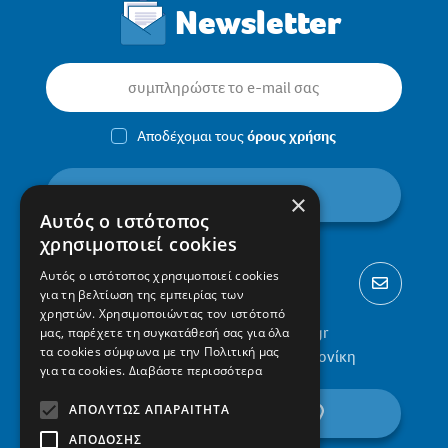
Newsletter
Αποδέχομαι τους
όρους χρήσης
εγγραφή
×
Αυτός ο ιστότοπος
χρησιμοποιεί cookies
Αυτός ο ιστότοπος χρησιμοποιεί cookies
για τη βελτίωση της εμπειρίας των
χρηστών. Χρησιμοποιώντας τον ιστότοπό
2310 300002
info@protypa.gr
μας, παρέχετε τη συγκατάθεσή σας για όλα
τα cookies σύμφωνα με την Πολιτική μας
Ελαιώνες Πυλαίας, 555 36, Θεσσαλονίκη
για τα cookies.
Διαβάστε περισσότερα
ΑΠΟΛΎΤΩΣ ΑΠΑΡΑΊΤΗΤΑ
βρείτε μας στον χάρτη
ΑΠΌΔΟΣΗΣ