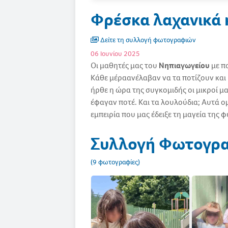
Φρέσκα λαχανικά 
Δείτε τη συλλογή φωτογραφιών
06 Ιουνίου 2025
Οι μαθητές μας του
Νηπιαγωγείου
με π
Κάθε μέραανέλαβαν να τα ποτίζουν και
ήρθε η ώρα της συγκομιδής οι μικροί 
έφαγαν ποτέ. Και τα λουλούδια; Αυτά 
εμπειρία που μας έδειξε τη μαγεία της 
Συλλογή Φωτογρ
(9 φωτογραφίες)