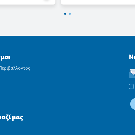
σμοι
N
 Περιβάλλοντος
αζί μας