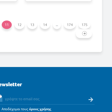
11
12
13
14
...
174
175
ewsletter
Αποδέχομαι τους
όρους χρήσης