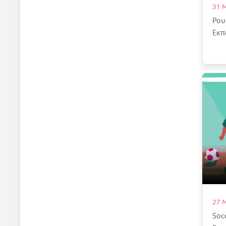
31 
Ρου
Εκπ
27 
Soc