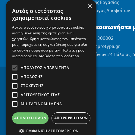
Θέσεις Εργασίας
×
Αυτός ο ιστότοπος
Σύλλογος Αποφοίτων
χρησιμοποιεί cookies
Επικοινωνήστε μ
Αυτός ο ιστότοπος χρησιμοποιεί cookies
για τη βελτίωση της εμπειρίας των
2310 300002
χρηστών. Χρησιμοποιώντας τον ιστότοπό
μας, παρέχετε τη συγκατάθεσή σας για όλα
info@protypa.gr
τα cookies σύμφωνα με την Πολιτική μας
Ελαιώνων 24 Πύλαιας, 
για τα cookies.
Διαβάστε περισσότερα
ΑΠΟΛΎΤΩΣ ΑΠΑΡΑΊΤΗΤΑ
ΑΠΌΔΟΣΗΣ
ΣΤΌΧΕΥΣΗΣ
ΛΕΙΤΟΥΡΓΙΚΌΤΗΤΑΣ
ΜΗ ΤΑΞΙΝΟΜΗΜΈΝΑ
ΑΠΟΔΟΧΉ ΌΛΩΝ
ΑΠΌΡΡΙΨΗ ΌΛΩΝ
ΕΜΦΆΝΙΣΗ ΛΕΠΤΟΜΕΡΕΙΏΝ