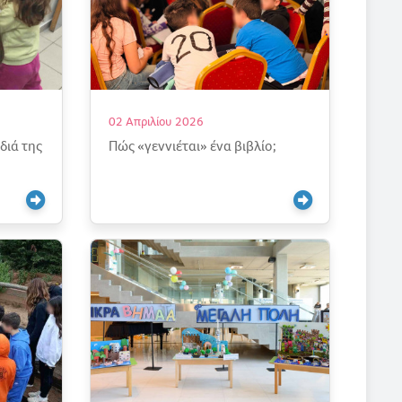
02 Απριλίου 2026
διά της
Πώς «γεννιέται» ένα βιβλίο;