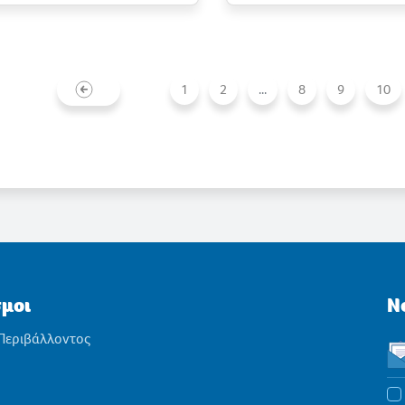
1
2
...
8
9
10
σμοι
N
 Περιβάλλοντος