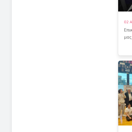
02 Α
Επι
μας
Παγ
Βιβ