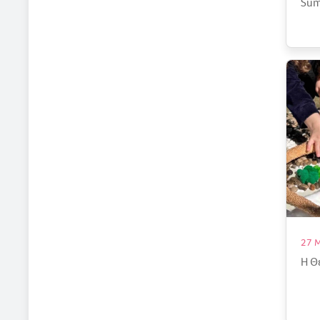
Sum
27 
Η Θ