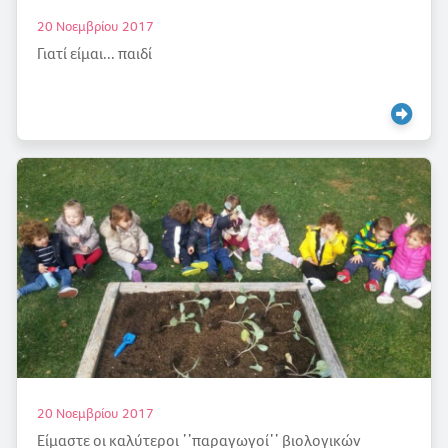
20 Νοεμβρίου 2017
Γιατί είμαι... παιδί
20 Νοεμβρίου 2017
Είμαστε οι καλύτεροι ᾽᾽παραγωγοί᾽᾽ βιολογικών