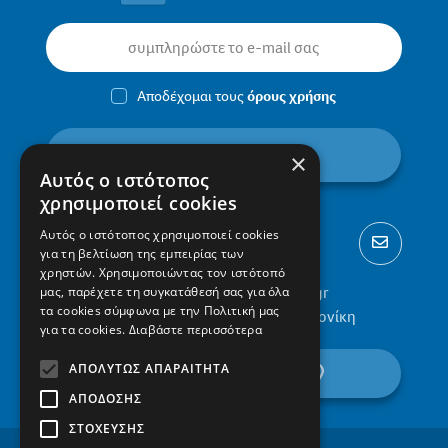
Αποδέχομαι τους
όρους χρήσης
εγγραφή
×
Αυτός ο ιστότοπος
χρησιμοποιεί cookies
Αυτός ο ιστότοπος χρησιμοποιεί cookies
για τη βελτίωση της εμπειρίας των
χρηστών. Χρησιμοποιώντας τον ιστότοπό
2310 300002
info@protypa.gr
μας, παρέχετε τη συγκατάθεσή σας για όλα
τα cookies σύμφωνα με την Πολιτική μας
Ελαιώνες Πυλαίας, 555 36, Θεσσαλονίκη
για τα cookies.
Διαβάστε περισσότερα
ΑΠΟΛΎΤΩΣ ΑΠΑΡΑΊΤΗΤΑ
βρείτε μας στον χάρτη
ΑΠΌΔΟΣΗΣ
ΣΤΌΧΕΥΣΗΣ