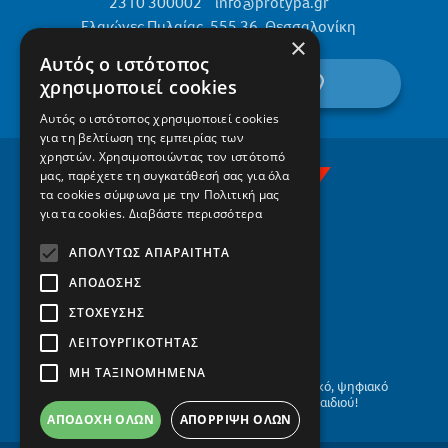
2310 300002
info@protypa.gr
Ελαιώνες Πυλαίας, 555 36, Θεσσαλονίκη
×
Αυτός ο ιστότοπος
βρείτε μας στον χάρτη
χρησιμοποιεί cookies
Αυτός ο ιστότοπος χρησιμοποιεί cookies
για τη βελτίωση της εμπειρίας των
χρηστών. Χρησιμοποιώντας τον ιστότοπό
μας, παρέχετε τη συγκατάθεσή σας για όλα
τα cookies σύμφωνα με την Πολιτική μας
για τα cookies.
Διαβάστε περισσότερα
ΑΠΟΛΎΤΩΣ ΑΠΑΡΑΊΤΗΤΑ
ΑΠΌΔΟΣΗΣ
ΣΤΌΧΕΥΣΗΣ
ΛΕΙΤΟΥΡΓΙΚΌΤΗΤΑΣ
ΜΗ ΤΑΞΙΝΟΜΗΜΈΝΑ
Το οικογενειακό, αειφόρο, σύγχρονο, βιωματικό, ψηφιακό
σχολείο, με το βλέμμα στο μέλλον του παιδιού!
ΑΠΟΔΟΧΉ ΌΛΩΝ
ΑΠΌΡΡΙΨΗ ΌΛΩΝ