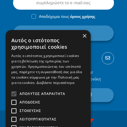
Αποδέχομαι τους
όρους χρήσης
εγγραφή
×
Αυτός ο ιστότοπος
χρησιμοποιεί cookies
Αυτός ο ιστότοπος χρησιμοποιεί cookies
για τη βελτίωση της εμπειρίας των
χρηστών. Χρησιμοποιώντας τον ιστότοπό
2310 300002
info@protypa.gr
μας, παρέχετε τη συγκατάθεσή σας για όλα
τα cookies σύμφωνα με την Πολιτική μας
Ελαιώνες Πυλαίας, 555 36, Θεσσαλονίκη
για τα cookies.
Διαβάστε περισσότερα
ΑΠΟΛΎΤΩΣ ΑΠΑΡΑΊΤΗΤΑ
βρείτε μας στον χάρτη
ΑΠΌΔΟΣΗΣ
ΣΤΌΧΕΥΣΗΣ
ΛΕΙΤΟΥΡΓΙΚΌΤΗΤΑΣ