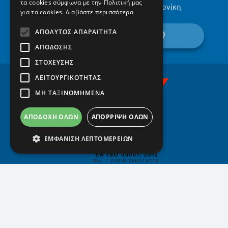
τα cookies σύμφωνα με την Πολιτική μας
Ελαιώνες Πυλαίας, 555 36, Θεσσαλονίκη
για τα cookies.
Διαβάστε περισσότερα
ΑΠΟΛΎΤΩΣ ΑΠΑΡΑΊΤΗΤΑ
βρείτε μας στον χάρτη
ΑΠΌΔΟΣΗΣ
ΣΤΌΧΕΥΣΗΣ
ΛΕΙΤΟΥΡΓΙΚΌΤΗΤΑΣ
ΜΗ ΤΑΞΙΝΟΜΗΜΈΝΑ
ΑΠΟΔΟΧΉ ΌΛΩΝ
ΑΠΌΡΡΙΨΗ ΌΛΩΝ
ΕΜΦΆΝΙΣΗ ΛΕΠΤΟΜΕΡΕΙΏΝ
Το οικογενειακό, αειφόρο, σύγχρονο, βιωματικό, ψηφιακό
σχολείο, με το βλέμμα στο μέλλον του παιδιού!
COPYRIGHT © 1971 - 2026 Πρότυπα Εκπαιδευτήρια