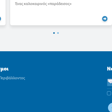
Ένας καλοκαιρινός «παράδεισος»
σμοι
N
 Περιβάλλοντος