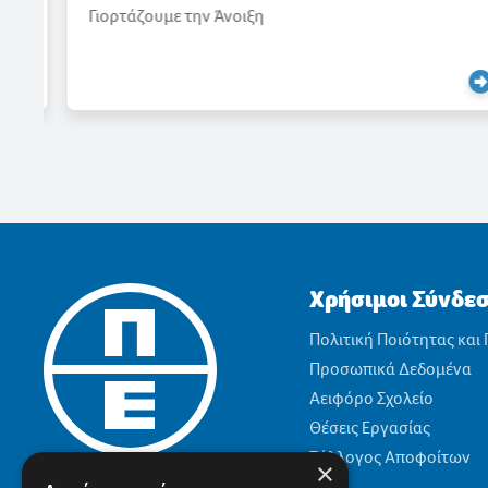
Γιορτάζουμε την Άνοιξη
Χρήσιμοι Σύνδε
Πολιτική Ποιότητας και
Προσωπικά Δεδομένα
Αειφόρο Σχολείο
Θέσεις Εργασίας
Σύλλογος Αποφοίτων
×