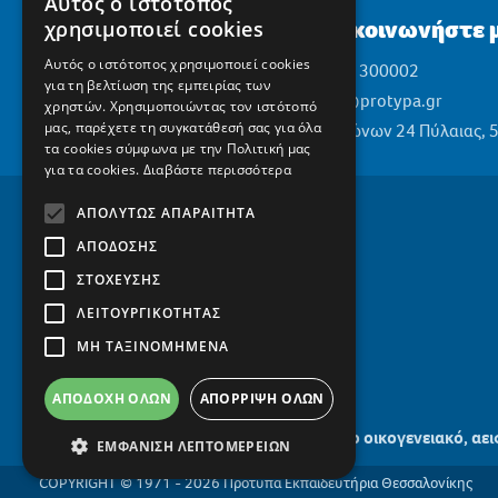
Αυτός ο ιστότοπος
Επικοινωνήστε μ
χρησιμοποιεί cookies
Αυτός ο ιστότοπος χρησιμοποιεί cookies
2310 300002
για τη βελτίωση της εμπειρίας των
info@protypa.gr
χρηστών. Χρησιμοποιώντας τον ιστότοπό
μας, παρέχετε τη συγκατάθεσή σας για όλα
Ελαιώνων 24 Πύλαιας, 
τα cookies σύμφωνα με την Πολιτική μας
για τα cookies.
Διαβάστε περισσότερα
ΑΠΟΛΎΤΩΣ ΑΠΑΡΑΊΤΗΤΑ
ΑΠΌΔΟΣΗΣ
ΣΤΌΧΕΥΣΗΣ
ΛΕΙΤΟΥΡΓΙΚΌΤΗΤΑΣ
ΜΗ ΤΑΞΙΝΟΜΗΜΈΝΑ
ΑΠΟΔΟΧΉ ΌΛΩΝ
ΑΠΌΡΡΙΨΗ ΌΛΩΝ
Το οικογενειακό, αε
ΕΜΦΆΝΙΣΗ ΛΕΠΤΟΜΕΡΕΙΏΝ
COPYRIGHT © 1971 - 2026 Πρότυπα Εκπαιδευτήρια Θεσσαλονίκης