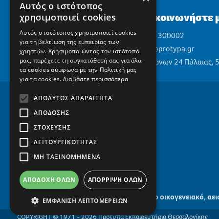
Αυτός ο ιστότοπος
Επικοινωνήστε μ
χρησιμοποιεί cookies
Αυτός ο ιστότοπος χρησιμοποιεί cookies
2310 300002
για τη βελτίωση της εμπειρίας των
info@protypa.gr
χρηστών. Χρησιμοποιώντας τον ιστότοπό
μας, παρέχετε τη συγκατάθεσή σας για όλα
Ελαιώνων 24 Πύλαιας, 
τα cookies σύμφωνα με την Πολιτική μας
για τα cookies.
Διαβάστε περισσότερα
ΑΠΟΛΎΤΩΣ ΑΠΑΡΑΊΤΗΤΑ
ΑΠΌΔΟΣΗΣ
ΣΤΌΧΕΥΣΗΣ
ΛΕΙΤΟΥΡΓΙΚΌΤΗΤΑΣ
ΜΗ ΤΑΞΙΝΟΜΗΜΈΝΑ
ΑΠΟΔΟΧΉ ΌΛΩΝ
ΑΠΌΡΡΙΨΗ ΌΛΩΝ
Το οικογενειακό, αε
ΕΜΦΆΝΙΣΗ ΛΕΠΤΟΜΕΡΕΙΏΝ
COPYRIGHT © 1971 - 2026 Πρότυπα Εκπαιδευτήρια Θεσσαλονίκης