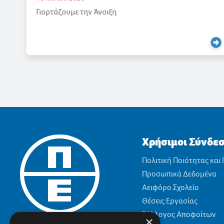
Γιορτάζουμε την Άνοιξη
Χρήσιμοι Σύνδε
Πολιτική Ποιότητας και
Προσωπικά Δεδομένα
Αειφόρο Σχολείο
Θέσεις Εργασίας
Σύλλογος Αποφοίτων
×