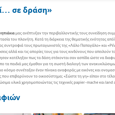
ί… σε δράση»
νηπιάκια
μας ανέπτυξαν την περιβαλλοντικής τους συνείδηση συμ
τασία του πλανήτη. Κατά τη διάρκεια της θεματικής ενότητας απ
τας συντροφιά τους πρωταγωνιστές της «Λάλο Παπαγάλο» και «Ρέ
σεις αλλά και τις απορίες τους για τους κινδύνους που απειλούν 
ησαν κατέληξαν πως τα δάση στέκονται σαν ασπίδα ώστε να διαφυ
όπο τα παιδιά μας έμαθαν για τη σωστή διαλογή των ανακυκλώσι
σιο κόσμο συνέταξαν έναν πίνακα αναφοράς με εικόνες και ονομα
ς που επιβαρύνουν το οικοσύστημα; «Σώστε τη γη» είπαν στο τέλ
σιμα υλικά χρησιμοποιώντας τις τεχνικές papier-mache και land a
αφιών