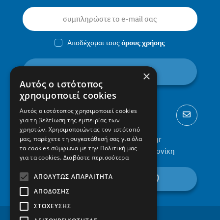
Αποδέχομαι τους
όρους χρήσης
εγγραφή
×
Αυτός ο ιστότοπος
χρησιμοποιεί cookies
Αυτός ο ιστότοπος χρησιμοποιεί cookies
για τη βελτίωση της εμπειρίας των
χρηστών. Χρησιμοποιώντας τον ιστότοπό
2310 300002
info@protypa.gr
μας, παρέχετε τη συγκατάθεσή σας για όλα
τα cookies σύμφωνα με την Πολιτική μας
Ελαιώνες Πυλαίας, 555 36, Θεσσαλονίκη
για τα cookies.
Διαβάστε περισσότερα
ΑΠΟΛΎΤΩΣ ΑΠΑΡΑΊΤΗΤΑ
βρείτε μας στον χάρτη
ΑΠΌΔΟΣΗΣ
ΣΤΌΧΕΥΣΗΣ