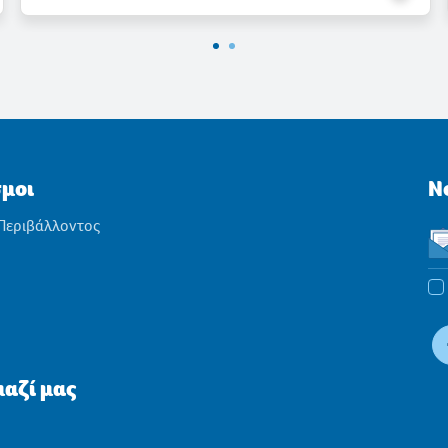
σμοι
N
 Περιβάλλοντος
αζί μας