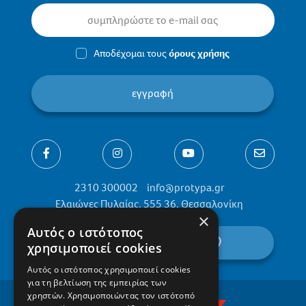
Αποδέχομαι τους
όρους χρήσης
εγγραφή
2310 300002
info@protypa.gr
Ελαιώνες Πυλαίας, 555 36, Θεσσαλονίκη
×
Αυτός ο ιστότοπος
βρείτε μας στον χάρτη
χρησιμοποιεί cookies
Αυτός ο ιστότοπος χρησιμοποιεί cookies
για τη βελτίωση της εμπειρίας των
χρηστών. Χρησιμοποιώντας τον ιστότοπό