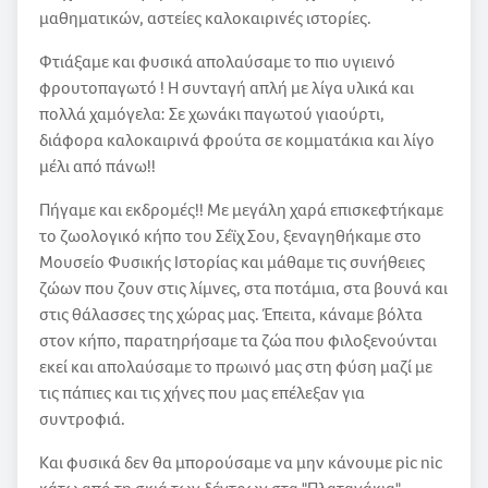
μαθηματικών, αστείες καλοκαιρινές ιστορίες.
Φτιάξαμε και φυσικά απολαύσαμε το πιο υγιεινό
φρουτοπαγωτό ! Η συνταγή απλή με λίγα υλικά και
πολλά χαμόγελα: Σε χωνάκι παγωτού γιαούρτι,
διάφορα καλοκαιρινά φρούτα σε κομματάκια και λίγο
μέλι από πάνω!!
Πήγαμε και εκδρομές!! Με μεγάλη χαρά επισκεφτήκαμε
το ζωολογικό κήπο του Σέϊχ Σου, ξεναγηθήκαμε στο
Μουσείο Φυσικής Ιστορίας και μάθαμε τις συνήθειες
ζώων που ζουν στις λίμνες, στα ποτάμια, στα βουνά και
στις θάλασσες της χώρας μας. Έπειτα, κάναμε βόλτα
στον κήπο, παρατηρήσαμε τα ζώα που φιλοξενούνται
εκεί και απολαύσαμε το πρωινό μας στη φύση μαζί με
τις πάπιες και τις χήνες που μας επέλεξαν για
συντροφιά.
Και φυσικά δεν θα μπορούσαμε να μην κάνουμε pic nic