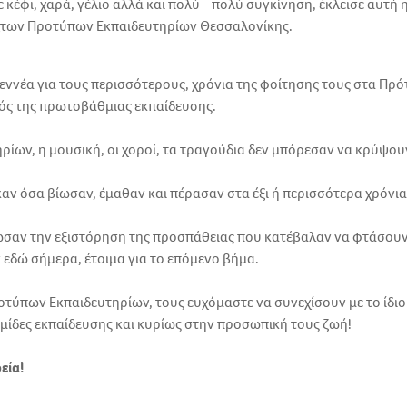
 κέφι, χαρά, γέλιο αλλά και πολύ - πολύ συγκίνηση, έκλεισε αυτή 
των Προτύπων Εκπαιδευτηρίων Θεσσαλονίκης.
ι εννέα για τους περισσότερους, χρόνια της φοίτησης τους στα Πρ
τός της πρωτοβάθμιας εκπαίδευσης.
ίων, η μουσική, οι χοροί, τα τραγούδια δεν μπόρεσαν να κρύψου
αν όσα βίωσαν, έμαθαν και πέρασαν στα έξι ή περισσότερα χρόνια
σαν την εξιστόρηση της προσπάθειας που κατέβαλαν να φτάσουν
 εδώ σήμερα, έτοιμα για το επόμενο βήμα.
οτύπων Εκπαιδευτηρίων, τους ευχόμαστε να συνεχίσουν με το ίδιο κ
αθμίδες εκπαίδευσης και κυρίως στην προσωπική τους ζωή!
εία!