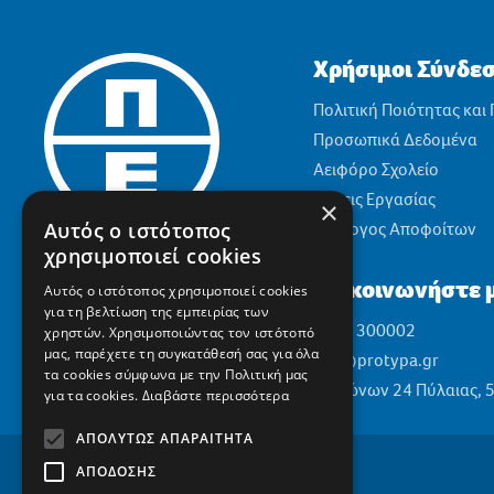
Χρήσιμοι Σύνδε
Πολιτική Ποιότητας και
Προσωπικά Δεδομένα
Αειφόρο Σχολείο
Θέσεις Εργασίας
×
Αυτός ο ιστότοπος
Σύλλογος Αποφοίτων
χρησιμοποιεί cookies
Επικοινωνήστε μ
Αυτός ο ιστότοπος χρησιμοποιεί cookies
για τη βελτίωση της εμπειρίας των
2310 300002
χρηστών. Χρησιμοποιώντας τον ιστότοπό
μας, παρέχετε τη συγκατάθεσή σας για όλα
info@protypa.gr
τα cookies σύμφωνα με την Πολιτική μας
Ελαιώνων 24 Πύλαιας, 
για τα cookies.
Διαβάστε περισσότερα
ΑΠΟΛΎΤΩΣ ΑΠΑΡΑΊΤΗΤΑ
ΑΠΌΔΟΣΗΣ