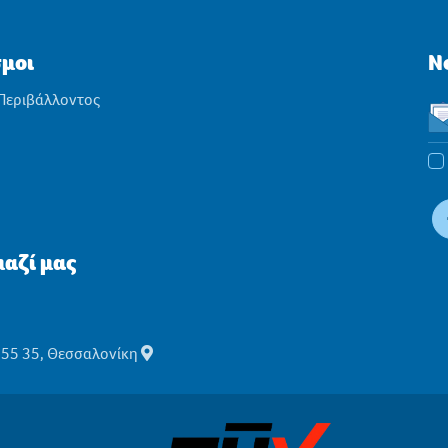
σμοι
N
 Περιβάλλοντος
αζί μας
555 35, Θεσσαλονίκη