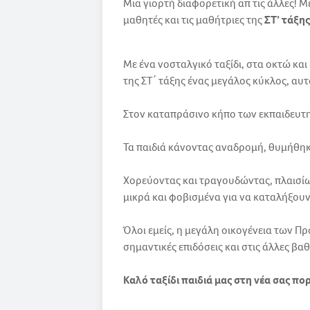
Μια γιορτή διαφορετική απ τις άλλες! Με
μαθητές και τις μαθήτριες της
ΣΤ’ τάξης
Με ένα νοσταλγικό ταξίδι, στα οκτώ κα
της ΣΤ΄ τάξης ένας μεγάλος κύκλος, αυ
Στον καταπράσινο κήπο των εκπαιδευτηρ
Τα παιδιά κάνοντας αναδρομή, θυμήθηκ
Χορεύοντας και τραγουδώντας, πλαισίω
μικρά και φοβισμένα για να καταλήξουν
Όλοι εμείς, η μεγάλη οικογένεια των Πρ
σημαντικές επιδόσεις και στις άλλες β
Καλό ταξίδι παιδιά μας στη νέα σας πορ