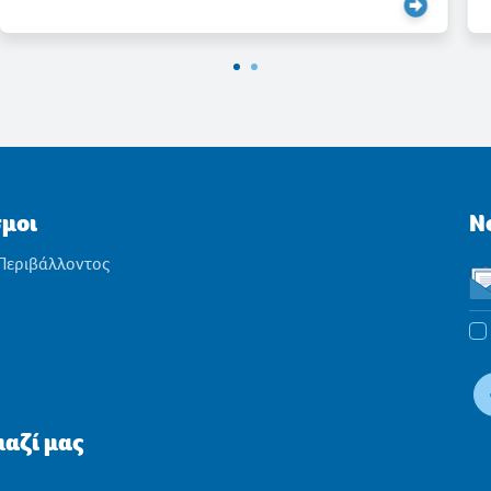
σμοι
N
 Περιβάλλοντος
αζί μας