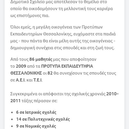
Δημοτικό Σχολείο μας αποτέλεσαν το θεμέλιο στο
οποίο θα οικοδομήσουν τη μελλοντική τους καριέρα
ως επιστήμονες πια.
Όλοι εμείς, η μεγάλη οικογένεια των Προτύπων
Εκπαιδευτηρίων Θεσσαλονίκης, ευχόμαστε στα παιδιά
μας - που πάντα θα είναι μέλη αυτής της οικογένειας -
δημιουργική συνέχεια στις σπουδές και στη ζωή τους.
Από τους
86 μαθητές
μας που αποφοίτησαν
το
2009
από τα
ΠΡΟΤΥΠΑ ΕΚΠΑΙΔΕΥΤΗΡΙΑ
ΘΕΣΣΑΛΟΝΙΚΗΣ
οι
82
θα συνεχίσουν τις σπουδές τους
σε
Α.Ε.Ι.
και
Τ.Ε.Ι
.
Συγκεκριμένα οι απόφοιτοι της σχολικής χρονιάς
2010-
2011
τάξης πέρασαν σε:
6 σε Ιατρικές σχολές
14 σε Πολυτεχνικές σχολές
9 σε Νομικές σχολές