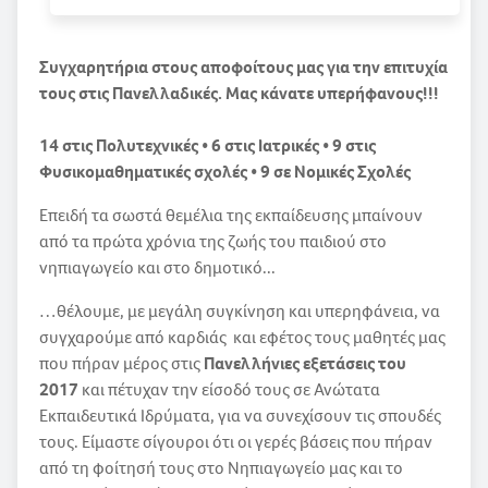
Συγχαρητήρια στους αποφοίτους μας για την επιτυχία
τους στις Πανελλαδικές. Μας κάνατε υπερήφανους!!!
14 στις Πολυτεχνικές • 6 στις Ιατρικές • 9 στις
Φυσικομαθηματικές σχολές • 9 σε Νομικές Σχολές
Επειδή τα σωστά θεμέλια της εκπαίδευσης μπαίνουν
από τα πρώτα χρόνια της ζωής του παιδιού στο
νηπιαγωγείο και στο δημοτικό...
…θέλουμε, με μεγάλη συγκίνηση και υπερηφάνεια, να
συγχαρούμε από καρδιάς και εφέτος τους μαθητές μας
που πήραν μέρος στις
Πανελλήνιες εξετάσεις του
2017
και πέτυχαν την είσοδό τους σε Ανώτατα
Εκπαιδευτικά Ιδρύματα, για να συνεχίσουν τις σπουδές
τους. Είμαστε σίγουροι ότι οι γερές βάσεις που πήραν
από τη φοίτησή τους στο Νηπιαγωγείο μας και το