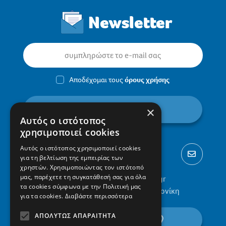
Newsletter
Αποδέχομαι τους
όρους χρήσης
εγγραφή
×
Αυτός ο ιστότοπος
χρησιμοποιεί cookies
Αυτός ο ιστότοπος χρησιμοποιεί cookies
για τη βελτίωση της εμπειρίας των
χρηστών. Χρησιμοποιώντας τον ιστότοπό
μας, παρέχετε τη συγκατάθεσή σας για όλα
2310 300002
info@protypa.gr
τα cookies σύμφωνα με την Πολιτική μας
Ελαιώνες Πυλαίας, 555 36, Θεσσαλονίκη
για τα cookies.
Διαβάστε περισσότερα
ΑΠΟΛΎΤΩΣ ΑΠΑΡΑΊΤΗΤΑ
βρείτε μας στον χάρτη