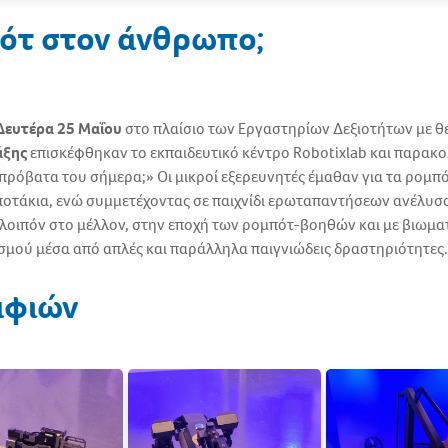
ότ στον άνθρωπο;
Δευτέρα 25 Μαΐου
στο πλαίσιο των Εργαστηρίων Δεξιοτήτων με θ
άξης
επισκέφθηκαν το εκπαιδευτικό κέντρο Robotixlab και παρα
πρόβατα του σήμερα;» Οι μικροί εξερευνητές έμαθαν για τα ρομπ
οτάκια, ενώ συμμετέχοντας σε παιχνίδι ερωταπαντήσεων ανέλυσαν
οιπόν στο μέλλον, στην εποχή των ρομπότ-βοηθών και με βιωμα
μού μέσα από απλές και παράλληλα παιγνιώδεις δραστηριότητες.
αφιών