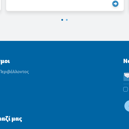
σμοι
N
 Περιβάλλοντος
αζί μας