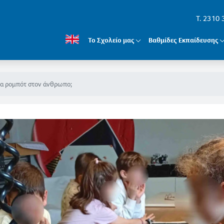
T. 2310
Το Σχολείο μας
Βαθμίδες Εκπαίδευσης
τα ρομπότ στον άνθρωπο;