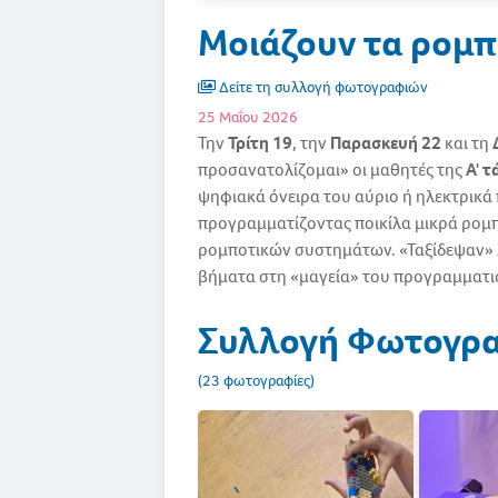
Μοιάζουν τα ρομπ
Δείτε τη συλλογή φωτογραφιών
25 Μαΐου 2026
Την
Τρίτη 19
, την
Παρασκευή 22
και τη
προσανατολίζομαι» οι μαθητές της
Α' τ
ψηφιακά όνειρα του αύριο ή ηλεκτρικά 
προγραμματίζοντας ποικίλα μικρά ρομπ
ρομποτικών συστημάτων. «Ταξίδεψαν» λ
βήματα στη «μαγεία» του προγραμματισ
Συλλογή Φωτογρ
(23 φωτογραφίες)