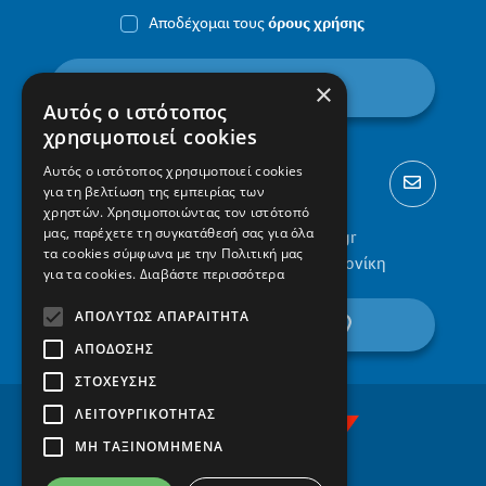
Αποδέχομαι τους
όρους χρήσης
εγγραφή
×
Αυτός ο ιστότοπος
χρησιμοποιεί cookies
Αυτός ο ιστότοπος χρησιμοποιεί cookies
για τη βελτίωση της εμπειρίας των
χρηστών. Χρησιμοποιώντας τον ιστότοπό
μας, παρέχετε τη συγκατάθεσή σας για όλα
2310 300002
info@protypa.gr
τα cookies σύμφωνα με την Πολιτική μας
Ελαιώνες Πυλαίας, 555 36, Θεσσαλονίκη
για τα cookies.
Διαβάστε περισσότερα
ΑΠΟΛΎΤΩΣ ΑΠΑΡΑΊΤΗΤΑ
βρείτε μας στον χάρτη
ΑΠΌΔΟΣΗΣ
ΣΤΌΧΕΥΣΗΣ
ΛΕΙΤΟΥΡΓΙΚΌΤΗΤΑΣ
ΜΗ ΤΑΞΙΝΟΜΗΜΈΝΑ