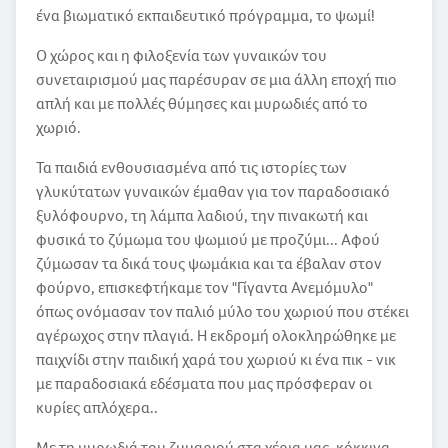
ένα βιωματικό εκπαιδευτικό πρόγραμμα, το ψωμί!
Ο χώρος και η φιλοξενία των γυναικών του
συνεταιρισμού μας παρέσυραν σε μια άλλη εποχή πιο
απλή και με πολλές θύμησες και μυρωδιές από το
χωριό.
Τα παιδιά ενθουσιασμένα από τις ιστορίες των
γλυκύτατων γυναικών έμαθαν για τον παραδοσιακό
ξυλόφουρνο, τη λάμπα λαδιού, την πινακωτή και
φυσικά το ζύμωμα του ψωμιού με προζύμι... Αφού
ζύμωσαν τα δικά τους ψωμάκια και τα έβαλαν στον
φούρνο, επισκεφτήκαμε τον "Γίγαντα Ανεμόμυλο"
όπως ονόμασαν τον παλιό μύλο του χωριού που στέκει
αγέρωχος στην πλαγιά. Η εκδρομή ολοκληρώθηκε με
παιχνίδι στην παιδική χαρά του χωριού κι ένα πικ - νικ
με παραδοσιακά εδέσματα που μας πρόσφεραν οι
κυρίες απλόχερα..
Με τη μυρωδιά του ζυμαριού στα χέρια μας, κόκκινα