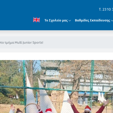
T. 2310
Το Σχολείο μας
Βαθμίδες Εκπαίδευσης
το τμήμα Multi Junior Sports!