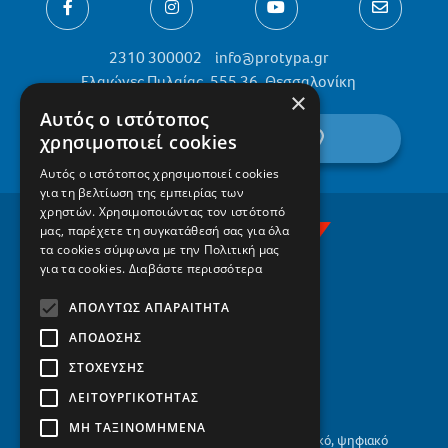
2310 300002
info@protypa.gr
Ελαιώνες Πυλαίας, 555 36, Θεσσαλονίκη
×
Αυτός ο ιστότοπος
βρείτε μας στον χάρτη
χρησιμοποιεί cookies
Αυτός ο ιστότοπος χρησιμοποιεί cookies
για τη βελτίωση της εμπειρίας των
χρηστών. Χρησιμοποιώντας τον ιστότοπό
μας, παρέχετε τη συγκατάθεσή σας για όλα
τα cookies σύμφωνα με την Πολιτική μας
για τα cookies.
Διαβάστε περισσότερα
ΑΠΟΛΎΤΩΣ ΑΠΑΡΑΊΤΗΤΑ
ΑΠΌΔΟΣΗΣ
ΣΤΌΧΕΥΣΗΣ
ΛΕΙΤΟΥΡΓΙΚΌΤΗΤΑΣ
ΜΗ ΤΑΞΙΝΟΜΗΜΈΝΑ
Το οικογενειακό, αειφόρο, σύγχρονο, βιωματικό, ψηφιακό