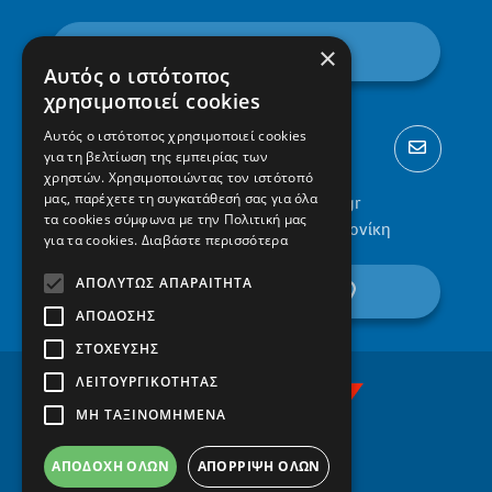
εγγραφή
×
Αυτός ο ιστότοπος
χρησιμοποιεί cookies
Αυτός ο ιστότοπος χρησιμοποιεί cookies
για τη βελτίωση της εμπειρίας των
χρηστών. Χρησιμοποιώντας τον ιστότοπό
μας, παρέχετε τη συγκατάθεσή σας για όλα
2310 300002
info@protypa.gr
τα cookies σύμφωνα με την Πολιτική μας
Ελαιώνες Πυλαίας, 555 36, Θεσσαλονίκη
για τα cookies.
Διαβάστε περισσότερα
ΑΠΟΛΎΤΩΣ ΑΠΑΡΑΊΤΗΤΑ
βρείτε μας στον χάρτη
ΑΠΌΔΟΣΗΣ
ΣΤΌΧΕΥΣΗΣ
ΛΕΙΤΟΥΡΓΙΚΌΤΗΤΑΣ
ΜΗ ΤΑΞΙΝΟΜΗΜΈΝΑ
ΑΠΟΔΟΧΉ ΌΛΩΝ
ΑΠΌΡΡΙΨΗ ΌΛΩΝ