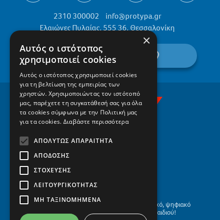
2310 300002
info@protypa.gr
Ελαιώνες Πυλαίας, 555 36, Θεσσαλονίκη
×
Αυτός ο ιστότοπος
βρείτε μας στον χάρτη
χρησιμοποιεί cookies
Αυτός ο ιστότοπος χρησιμοποιεί cookies
για τη βελτίωση της εμπειρίας των
χρηστών. Χρησιμοποιώντας τον ιστότοπό
μας, παρέχετε τη συγκατάθεσή σας για όλα
τα cookies σύμφωνα με την Πολιτική μας
για τα cookies.
Διαβάστε περισσότερα
ΑΠΟΛΎΤΩΣ ΑΠΑΡΑΊΤΗΤΑ
ΑΠΌΔΟΣΗΣ
ΣΤΌΧΕΥΣΗΣ
ΛΕΙΤΟΥΡΓΙΚΌΤΗΤΑΣ
ΜΗ ΤΑΞΙΝΟΜΗΜΈΝΑ
Το οικογενειακό, αειφόρο, σύγχρονο, βιωματικό, ψηφιακό
σχολείο, με το βλέμμα στο μέλλον του παιδιού!