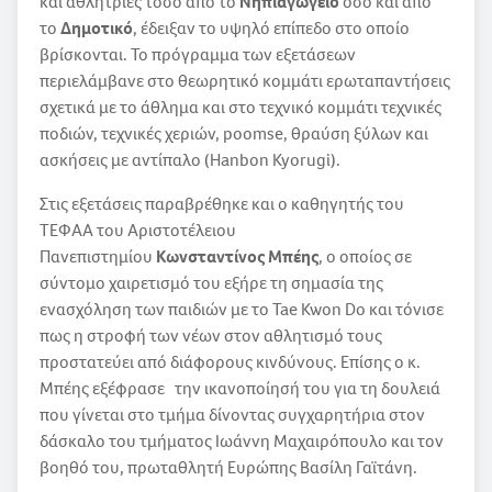
και αθλήτριες τόσο από το
Νηπιαγωγείο
όσο και από
το
Δημοτικό
, έδειξαν το υψηλό επίπεδο στο οποίο
βρίσκονται. Το πρόγραμμα των εξετάσεων
περιελάμβανε στο θεωρητικό κομμάτι ερωταπαντήσεις
σχετικά με το άθλημα και στο τεχνικό κομμάτι τεχνικές
ποδιών, τεχνικές χεριών, poomse, θραύση ξύλων και
ασκήσεις με αντίπαλο (Hanbon Kyorugi).
Στις εξετάσεις παραβρέθηκε και ο καθηγητής του
ΤΕΦΑΑ του Αριστοτέλειου
Πανεπιστημίου
Κωνσταντίνος Μπέης
, ο οποίος σε
σύντομο χαιρετισμό του εξήρε τη σημασία της
ενασχόληση των παιδιών με το Tae Kwon Do και τόνισε
πως η στροφή των νέων στον αθλητισμό τους
προστατεύει από διάφορους κινδύνους. Επίσης ο κ.
Μπέης εξέφρασε την ικανοποίησή του για τη δουλειά
που γίνεται στο τμήμα δίνοντας συγχαρητήρια στον
δάσκαλο του τμήματος Ιωάννη Μαχαιρόπουλο και τον
βοηθό του, πρωταθλητή Ευρώπης Βασίλη Γαϊτάνη.