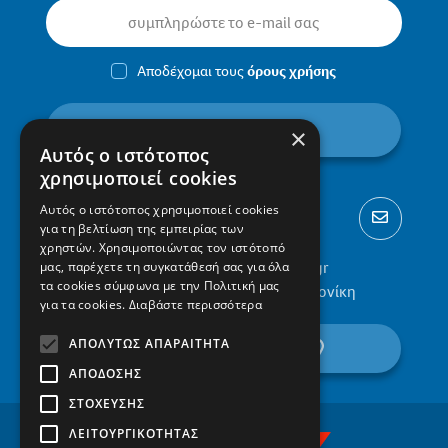
Αποδέχομαι τους
όρους χρήσης
εγγραφή
×
Αυτός ο ιστότοπος
χρησιμοποιεί cookies
Αυτός ο ιστότοπος χρησιμοποιεί cookies
για τη βελτίωση της εμπειρίας των
χρηστών. Χρησιμοποιώντας τον ιστότοπό
2310 300002
info@protypa.gr
μας, παρέχετε τη συγκατάθεσή σας για όλα
τα cookies σύμφωνα με την Πολιτική μας
Ελαιώνες Πυλαίας, 555 36, Θεσσαλονίκη
για τα cookies.
Διαβάστε περισσότερα
ΑΠΟΛΎΤΩΣ ΑΠΑΡΑΊΤΗΤΑ
βρείτε μας στον χάρτη
ΑΠΌΔΟΣΗΣ
ΣΤΌΧΕΥΣΗΣ
ΛΕΙΤΟΥΡΓΙΚΌΤΗΤΑΣ