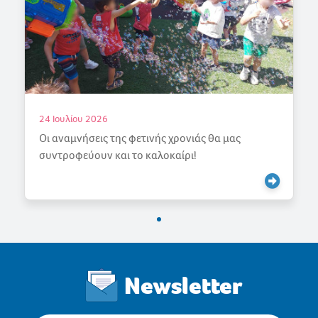
2026
18 Ιουλίου 20
εις της φετινής χρονιάς θα μας
Γιορτάζουμε 
ουν και το καλοκαίρι!
Newsletter