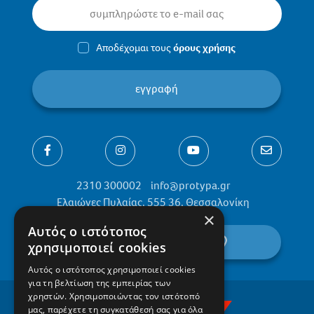
Αποδέχομαι τους
όρους χρήσης
εγγραφή
2310 300002
info@protypa.gr
Ελαιώνες Πυλαίας, 555 36, Θεσσαλονίκη
×
Αυτός ο ιστότοπος
βρείτε μας στον χάρτη
χρησιμοποιεί cookies
Αυτός ο ιστότοπος χρησιμοποιεί cookies
για τη βελτίωση της εμπειρίας των
χρηστών. Χρησιμοποιώντας τον ιστότοπό
μας, παρέχετε τη συγκατάθεσή σας για όλα