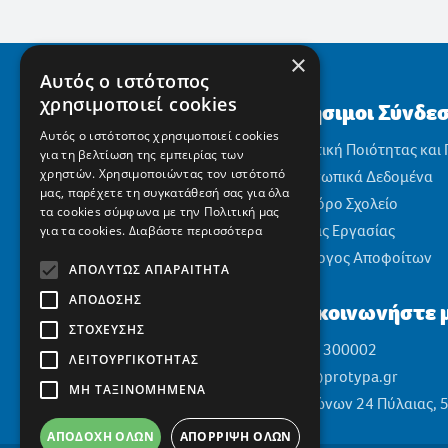
×
Αυτός ο ιστότοπος
χρησιμοποιεί cookies
Χρήσιμοι Σύνδε
Αυτός ο ιστότοπος χρησιμοποιεί cookies
Πολιτική Ποιότητας και
για τη βελτίωση της εμπειρίας των
χρηστών. Χρησιμοποιώντας τον ιστότοπό
Προσωπικά Δεδομένα
μας, παρέχετε τη συγκατάθεσή σας για όλα
Αειφόρο Σχολείο
τα cookies σύμφωνα με την Πολιτική μας
Θέσεις Εργασίας
για τα cookies.
Διαβάστε περισσότερα
Σύλλογος Αποφοίτων
ΑΠΟΛΎΤΩΣ ΑΠΑΡΑΊΤΗΤΑ
ΑΠΌΔΟΣΗΣ
Επικοινωνήστε μ
ΣΤΌΧΕΥΣΗΣ
2310 300002
ΛΕΙΤΟΥΡΓΙΚΌΤΗΤΑΣ
info@protypa.gr
ΜΗ ΤΑΞΙΝΟΜΗΜΈΝΑ
Ελαιώνων 24 Πύλαιας, 
ΑΠΟΔΟΧΉ ΌΛΩΝ
ΑΠΌΡΡΙΨΗ ΌΛΩΝ