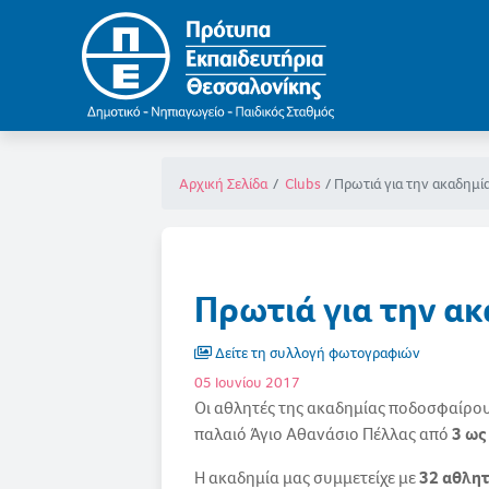
Πρωτιά για την ακαδημί
Αρχική Σελίδα
Clubs
Πρωτιά για την α
Δείτε τη συλλογή φωτογραφιών
05 Ιουνίου 2017
Οι αθλητές της ακαδημίας ποδοσφαίρο
παλαιό Άγιο Αθανάσιο Πέλλας από
3 ως
Η ακαδημία μας συμμετείχε με
32 αθλητέ