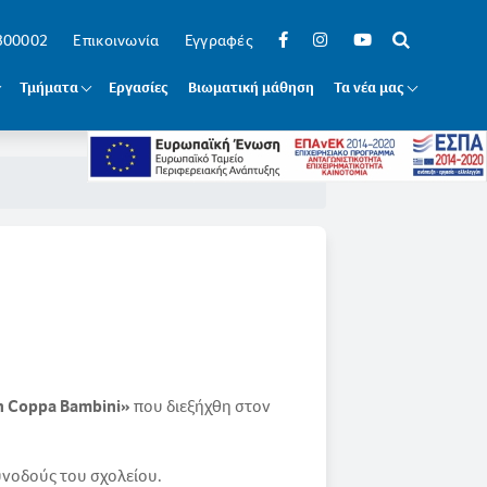
 300002
Επικοινωνία
Εγγραφές
Τμήματα
Εργασίες
Βιωματική μάθηση
Τα νέα μας
n Coppa Bambini»
που διεξήχθη στον
υνοδούς του σχολείου.