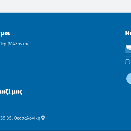
σμοι
N
 Περιβάλλοντος
αζί μας
555 35, Θεσσαλονίκη