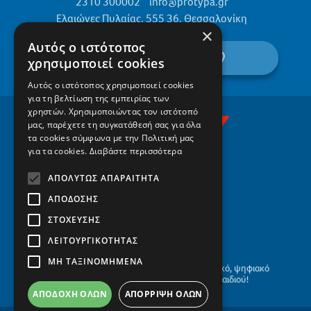
2310 300002
info@protypa.gr
Ελαιώνες Πυλαίας, 555 36, Θεσσαλονίκη
×
Αυτός ο ιστότοπος
βρείτε μας στον χάρτη
χρησιμοποιεί cookies
Αυτός ο ιστότοπος χρησιμοποιεί cookies
για τη βελτίωση της εμπειρίας των
χρηστών. Χρησιμοποιώντας τον ιστότοπό
μας, παρέχετε τη συγκατάθεσή σας για όλα
τα cookies σύμφωνα με την Πολιτική μας
για τα cookies.
Διαβάστε περισσότερα
ΑΠΟΛΎΤΩΣ ΑΠΑΡΑΊΤΗΤΑ
ΑΠΌΔΟΣΗΣ
ΣΤΌΧΕΥΣΗΣ
ΛΕΙΤΟΥΡΓΙΚΌΤΗΤΑΣ
ΜΗ ΤΑΞΙΝΟΜΗΜΈΝΑ
Το οικογενειακό, αειφόρο, σύγχρονο, βιωματικό, ψηφιακό
σχολείο, με το βλέμμα στο μέλλον του παιδιού!
ΑΠΟΔΟΧΉ ΌΛΩΝ
ΑΠΌΡΡΙΨΗ ΌΛΩΝ