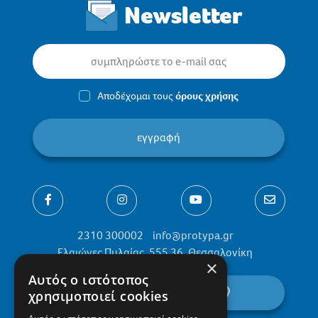
Newsletter
Αποδέχομαι τους
όρους χρήσης
εγγραφή
2310 300002
info@protypa.gr
Ελαιώνες Πυλαίας, 555 36, Θεσσαλονίκη
×
Αυτός ο ιστότοπος
βρείτε μας στον χάρτη
χρησιμοποιεί cookies