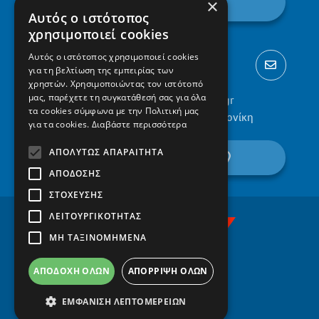
εγγραφή
×
Αυτός ο ιστότοπος
χρησιμοποιεί cookies
Αυτός ο ιστότοπος χρησιμοποιεί cookies
για τη βελτίωση της εμπειρίας των
χρηστών. Χρησιμοποιώντας τον ιστότοπό
μας, παρέχετε τη συγκατάθεσή σας για όλα
2310 300002
info@protypa.gr
τα cookies σύμφωνα με την Πολιτική μας
Ελαιώνες Πυλαίας, 555 36, Θεσσαλονίκη
για τα cookies.
Διαβάστε περισσότερα
ΑΠΟΛΎΤΩΣ ΑΠΑΡΑΊΤΗΤΑ
βρείτε μας στον χάρτη
ΑΠΌΔΟΣΗΣ
ΣΤΌΧΕΥΣΗΣ
ΛΕΙΤΟΥΡΓΙΚΌΤΗΤΑΣ
ΜΗ ΤΑΞΙΝΟΜΗΜΈΝΑ
ΑΠΟΔΟΧΉ ΌΛΩΝ
ΑΠΌΡΡΙΨΗ ΌΛΩΝ
ΕΜΦΆΝΙΣΗ ΛΕΠΤΟΜΕΡΕΙΏΝ