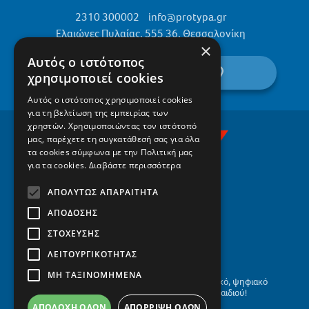
2310 300002
info@protypa.gr
Ελαιώνες Πυλαίας, 555 36, Θεσσαλονίκη
×
Αυτός ο ιστότοπος
βρείτε μας στον χάρτη
χρησιμοποιεί cookies
Αυτός ο ιστότοπος χρησιμοποιεί cookies
για τη βελτίωση της εμπειρίας των
χρηστών. Χρησιμοποιώντας τον ιστότοπό
μας, παρέχετε τη συγκατάθεσή σας για όλα
τα cookies σύμφωνα με την Πολιτική μας
για τα cookies.
Διαβάστε περισσότερα
ΑΠΟΛΎΤΩΣ ΑΠΑΡΑΊΤΗΤΑ
ΑΠΌΔΟΣΗΣ
ΣΤΌΧΕΥΣΗΣ
ΛΕΙΤΟΥΡΓΙΚΌΤΗΤΑΣ
ΜΗ ΤΑΞΙΝΟΜΗΜΈΝΑ
Το οικογενειακό, αειφόρο, σύγχρονο, βιωματικό, ψηφιακό
σχολείο, με το βλέμμα στο μέλλον του παιδιού!
ΑΠΟΔΟΧΉ ΌΛΩΝ
ΑΠΌΡΡΙΨΗ ΌΛΩΝ