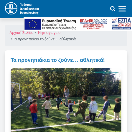
Αρχική Σελίδα
Νηπιαγωγείο
Τα προνηπιάκια το ζούνε… αθλητικά!
Τα προνηπιάκια το ζούνε… αθλητικά!