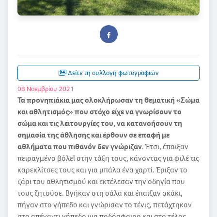
Δείτε τη συλλογή φωτογραφιών
08 Νοεμβρίου 2021
Τα προνηπιάκια μας ολοκλήρωσαν τη θεματική «Σώμα
και αθλητισμός» που στόχο είχε να γνωρίσουν το
σώμα και τις λειτουργίες του, να κατανοήσουν τη
σημασία της άθλησης και έρθουν σε επαφή με
αθλήματα που πιθανόν δεν γνώριζαν
. Έτσι, έπαιξαν
πειραγμένο βόλεϊ στην τάξη τους, κάνοντας για φιλέ τις
καρεκλίτσες τους και για μπάλα ένα χαρτί. Έριξαν το
ζάρι του αθλητισμού και εκτέλεσαν την οδηγία που
τους ζητούσε. Βγήκαν στη σάλα και έπαιξαν σκάκι,
πήγαν στο γήπεδο και γνώρισαν το τένις, πετάχτηκαν
στο απέναντι γήπεδο για ποδόσφαιρο και στο τέλος,