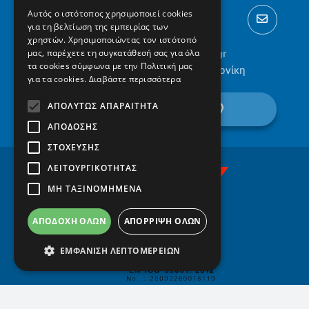
Αυτός ο ιστότοπος χρησιμοποιεί cookies
για τη βελτίωση της εμπειρίας των
χρηστών. Χρησιμοποιώντας τον ιστότοπό
2310 300002
info@protypa.gr
μας, παρέχετε τη συγκατάθεσή σας για όλα
τα cookies σύμφωνα με την Πολιτική μας
Ελαιώνες Πυλαίας, 555 36, Θεσσαλονίκη
για τα cookies.
Διαβάστε περισσότερα
ΑΠΟΛΎΤΩΣ ΑΠΑΡΑΊΤΗΤΑ
βρείτε μας στον χάρτη
ΑΠΌΔΟΣΗΣ
ΣΤΌΧΕΥΣΗΣ
ΛΕΙΤΟΥΡΓΙΚΌΤΗΤΑΣ
ΜΗ ΤΑΞΙΝΟΜΗΜΈΝΑ
ΑΠΟΔΟΧΉ ΌΛΩΝ
ΑΠΌΡΡΙΨΗ ΌΛΩΝ
ΕΜΦΆΝΙΣΗ ΛΕΠΤΟΜΕΡΕΙΏΝ