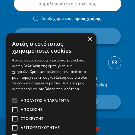
Αποδέχομαι τους
όρους χρήσης
εγγραφή
×
Αυτός ο ιστότοπος
χρησιμοποιεί cookies
Αυτός ο ιστότοπος χρησιμοποιεί cookies
για τη βελτίωση της εμπειρίας των
χρηστών. Χρησιμοποιώντας τον ιστότοπό
2310 300002
info@protypa.gr
μας, παρέχετε τη συγκατάθεσή σας για όλα
τα cookies σύμφωνα με την Πολιτική μας
Ελαιώνες Πυλαίας, 555 36, Θεσσαλονίκη
για τα cookies.
Διαβάστε περισσότερα
ΑΠΟΛΎΤΩΣ ΑΠΑΡΑΊΤΗΤΑ
βρείτε μας στον χάρτη
ΑΠΌΔΟΣΗΣ
ΣΤΌΧΕΥΣΗΣ
ΛΕΙΤΟΥΡΓΙΚΌΤΗΤΑΣ