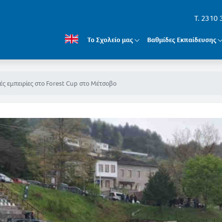
T. 2310
Το Σχολείο μας
Βαθμίδες Εκπαίδευσης
ς εμπειρίες στο Forest Cup στο Μέτσοβο