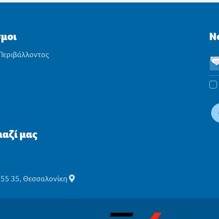
σμοι
N
 Περιβάλλοντος
αζί μας
555 35, Θεσσαλονίκη