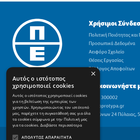
Χρήσιμοι Σύνδε
Πολιτική Ποιότητας και
Προσωπικά Δεδομένα
Αειφόρο Σχολείο
Θέσεις Εργασίας
Σύλλογος Αποφοίτων
×
Αυτός ο ιστότοπος
Επικοινωνήστε μ
χρησιμοποιεί cookies
Αυτός ο ιστότοπος χρησιμοποιεί cookies
2310 300002
για τη βελτίωση της εμπειρίας των
info@protypa.gr
χρηστών. Χρησιμοποιώντας τον ιστότοπό
μας, παρέχετε τη συγκατάθεσή σας για όλα
Ελαιώνων 24 Πύλαιας, 
τα cookies σύμφωνα με την Πολιτική μας
για τα cookies.
Διαβάστε περισσότερα
ΑΠΟΛΎΤΩΣ ΑΠΑΡΑΊΤΗΤΑ