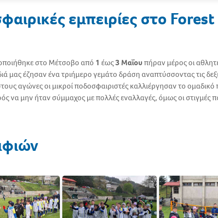
φαιρικές εμπειρίες στο Fores
τοποιήθηκε στο Μέτσοβο από
1
έως
3 Μαΐου
πήραν μέρος οι αθλητέ
ιδιά μας έζησαν ένα τριήμερο γεμάτο δράση αναπτύσσοντας τις δε
τους αγώνες οι μικροί ποδοσφαιριστές καλλιέργησαν το ομαδικό 
ιρός να μην ήταν σύμμαχος με πολλές εναλλαγές, όμως οι στιγμές 
!
αφιών