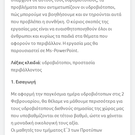
προβλήματα που αντιμετωπίζουν οι υδροβιότοποι,
πώς μπορούμε να βοηθήσουμε και αν τηρούνται αυτά
που προβλέπει η συνθήκη. Ο κύριος σκοπός της
εργασίας μας είναι να ευαισθητοποιηθούν όλοι οι
άνθρωποι και κυρίως τα παιδιά στα θέματα που
αφορούν το περιβάλλον. Η εργασία μας θα
παρουσιαστεί σε Ms-PowerPoint.
Λέξεις κλειδιά:
υδροβιότοποι, προστασία
περιβάλλοντος
1. Εισαγωγή
Με αφορμή την παγκόσμια ημέρα υδροβιότοπων στις 2
Φεβρουαρίου, θα θέλαμε να μάθουμε περισσότερα για
τους υδροβιότοπους διεθνούς σημασίας της χώρας μας
που υποβαθμίζονται σε τέτοιο βαθμό, ώστε να χάνεται
η μοναδική οικολογική τους αξία.
Οι μαθητές του τμήματος Ε΄3 των Προτύπων