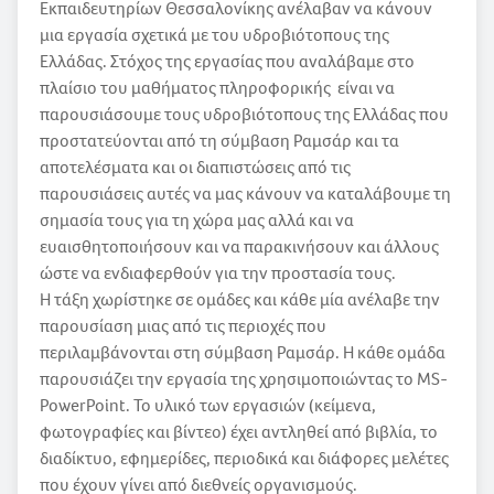
Εκπαιδευτηρίων Θεσσαλονίκης ανέλαβαν να κάνουν
μια εργασία σχετικά με του υδροβιότοπους της
Ελλάδας. Στόχος της εργασίας που αναλάβαμε στο
πλαίσιο του μαθήματος πληροφορικής είναι να
παρουσιάσουμε τους υδροβιότοπους της Ελλάδας που
προστατεύονται από τη σύμβαση Ραμσάρ και τα
αποτελέσματα και οι διαπιστώσεις από τις
παρουσιάσεις αυτές να μας κάνουν να καταλάβουμε τη
σημασία τους για τη χώρα μας αλλά και να
ευαισθητοποιήσουν και να παρακινήσουν και άλλους
ώστε να ενδιαφερθούν για την προστασία τους.
Η τάξη χωρίστηκε σε ομάδες και κάθε μία ανέλαβε την
παρουσίαση μιας από τις περιοχές που
περιλαμβάνονται στη σύμβαση Ραμσάρ. Η κάθε ομάδα
παρουσιάζει την εργασία της χρησιμοποιώντας το MS-
PowerPoint. Το υλικό των εργασιών (κείμενα,
φωτογραφίες και βίντεο) έχει αντληθεί από βιβλία, το
διαδίκτυο, εφημερίδες, περιοδικά και διάφορες μελέτες
που έχουν γίνει από διεθνείς οργανισμούς.