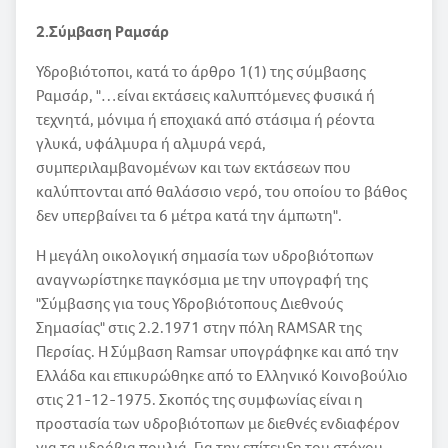
2.Σύμβαση Ραμσάρ
Υδροβιότοποι, κατά το άρθρο 1(1) της σύμβασης
Ραμσάρ, "…είναι εκτάσεις καλυπτόμενες φυσικά ή
τεχνητά, μόνιμα ή εποχιακά από στάσιμα ή ρέοντα
γλυκά, υφάλμυρα ή αλμυρά νερά,
συμπεριλαμβανομένων και των εκτάσεων που
καλύπτονται από θαλάσσιο νερό, του οποίου το βάθος
δεν υπερβαίνει τα 6 μέτρα κατά την άμπωτη".
Η μεγάλη οικολογική σημασία των υδροβιότοπων
αναγνωρίστηκε παγκόσμια με την υπογραφή της
"Σύμβασης για τους Υδροβιότοπους Διεθνούς
Σημασίας" στις 2.2.1971 στην πόλη RAMSAR της
Περσίας. Η Σύμβαση Ramsar υπογράφηκε και από την
Ελλάδα και επικυρώθηκε από το Ελληνικό Κοινοβούλιο
στις 21-12-1975. Σκοπός της συμφωνίας είναι η
προστασία των υδροβιότοπων με διεθνές ενδιαφέρον
για τα υδρόβια πουλιά. Για την επίτευξη του στόχου