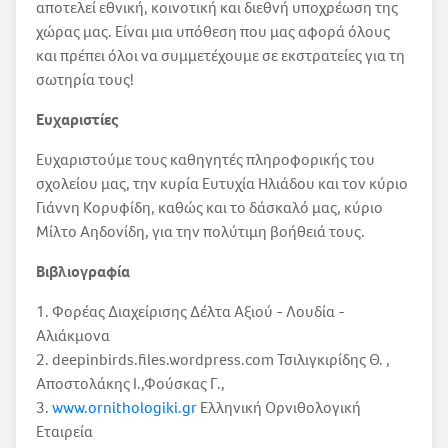
αποτελεί εθνική, κοινοτική και διεθνή υποχρέωση της
χώρας μας. Είναι μια υπόθεση που μας αφορά όλους
και πρέπει όλοι να συμμετέχουμε σε εκστρατείες για τη
σωτηρία τους!
Ευχαριστίες
Ευχαριστούμε τους καθηγητές πληροφορικής του
σχολείου μας, την κυρία Ευτυχία Ηλιάδου και τον κύριο
Γιάννη Κορυφίδη, καθώς και το δάσκαλό μας, κύριο
Μίλτο Αηδονίδη, για την πολύτιμη βοήθειά τους.
Βιβλιογραφία
1. Φορέας Διαχείρισης Δέλτα Αξιού - Λουδία -
Αλιάκμονα
2. deepinbirds.files.wordpress.com Τσιλιγκιρίδης Θ. ,
Αποστολάκης Ι.,Φούσκας Γ.,
3.
www.ornithologiki.gr
Ελληνική Ορνιθολογική
Εταιρεία