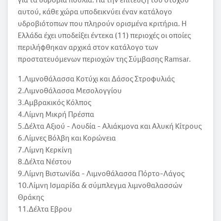
αυτού, κάθε χώρα υποδεικνύει έναν κατάλογο
υδροβιότοπων που πληρούν ορισμένα κριτήρια. Η
Ελλάδα έχει υποδείξει έντεκα (11) περιοχές οι οποίες
περιλήφθηκαν αρχικά στον κατάλογο των
προστατευόμενων περιοχών της Σύμβασης Ramsar.
1.Λιμνοθάλασσα Κοτύχι και Δάσος Στροφυλιάς
2.Λιμνοθάλασσα Μεσολογγίου
3.Αμβρακικός Κόλπος
4.Λίμνη Μικρή Πρέσπα
5.Δέλτα Αξιού - Λουδία - Αλιάκμονα και Αλυκή Κίτρους
6.Λίμνες Βόλβη και Κορώνεια
7.Λίμνη Κερκίνη
8.Δέλτα Νέστου
9.Λίμνη Βιστωνίδα - Λιμνοθάλασσα Πόρτο-Λάγος
10.Λίμνη Ισμαρίδα & σύμπλεγμα λιμνοθαλασσών
Θράκης
11.Δέλτα Εβρου