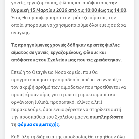
γονείς, εργαζομένους, φίλους και απόφοιτους
την
Κυριακή 15 Μαρτίου 2026 από τις 10:00 έως τις 14:00
.
Έτσι, θα προσφέρουμε στην τράπεζα αίματος, την
οποία μπορούμε να χρησιμοποιούμε όλοι εμείς σε ώρα
ανάγκης.
Τις προηγούμενες χρονιές δόθηκαν αρκετές φιάλες
αίματος σε γονείς, εργαζομένους, φίλους και
απόφοιτους του Σχολείου μας που τις χρειάστηκαν
.
Επειδή το Θεαγένειο Νοσοκομείο, που θα
πραγματοποιήσει την αιμοδοσία, πρέπει να γνωρίζει
τον ακριβή αριθμό των αιμοδοτών που προτίθενται να
προσφέρουν αίμα, για τη σωστή προετοιμασία και
οργάνωση (υλικά, προσωπικό, κλίνες κ.λπ.),
παρακαλούμε, όσοι ενδιαφέρεστε να στηρίξετε αυτή
την προσπάθεια του Σχολείου μας να
συμπληρώσετε
τη
φόρμα συμμετοχής
.
Καθ' όλη τη διάρκεια της αιμοδοσίας θα τηρηθούν όλα