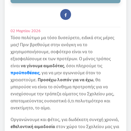
02 Μαρτίου 2026
Τόσο πολύτιμο μα τόσο δυσεύρετο, ειδικά στις μέρες
μας! Πριν βρεθούμε στην ανάγκη να το
χρησιμοποιήσουμε, σοφότερο είναι να το
εξασφαλίσουμε εκ των προτέρων. Ο μόνος τρόπος
είναι
να γίνουμε αιμοδότες
, όσοι πληρούμε τις
προϋποθέσεις
, για να μην αγωνιούμε όταν το
χρειαστούμε.
Προσέχω λοιπόν για να έχω
, θα
μπορούσε να είναι το σύνθημα προτροπής για να
ενισχύσουμε την τράπεζα αίματος του Σχολείου μας,
αποταμιεύοντας ουσιαστικά ό,τι πολυτιμότερο και
ανεκτίμητο, το αίμα.
Οργανώνουμε και φέτος, για δωδέκατη συνεχή χρονιά,
εθελοντική αιμοδοσία
στον χώρο του Σχολείου μας για