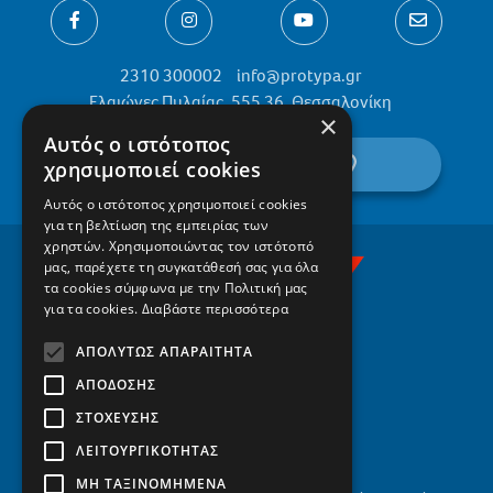
2310 300002
info@protypa.gr
Ελαιώνες Πυλαίας, 555 36, Θεσσαλονίκη
×
Αυτός ο ιστότοπος
βρείτε μας στον χάρτη
χρησιμοποιεί cookies
Αυτός ο ιστότοπος χρησιμοποιεί cookies
για τη βελτίωση της εμπειρίας των
χρηστών. Χρησιμοποιώντας τον ιστότοπό
μας, παρέχετε τη συγκατάθεσή σας για όλα
τα cookies σύμφωνα με την Πολιτική μας
για τα cookies.
Διαβάστε περισσότερα
ΑΠΟΛΎΤΩΣ ΑΠΑΡΑΊΤΗΤΑ
ΑΠΌΔΟΣΗΣ
ΣΤΌΧΕΥΣΗΣ
ΛΕΙΤΟΥΡΓΙΚΌΤΗΤΑΣ
ΜΗ ΤΑΞΙΝΟΜΗΜΈΝΑ