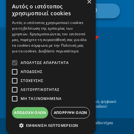
×
Αυτός ο ιστότοπος
βρείτε μας στον χάρτη
χρησιμοποιεί cookies
Αυτός ο ιστότοπος χρησιμοποιεί cookies
για τη βελτίωση της εμπειρίας των
χρηστών. Χρησιμοποιώντας τον ιστότοπό
μας, παρέχετε τη συγκατάθεσή σας για όλα
τα cookies σύμφωνα με την Πολιτική μας
για τα cookies.
Διαβάστε περισσότερα
ΑΠΟΛΎΤΩΣ ΑΠΑΡΑΊΤΗΤΑ
ΑΠΌΔΟΣΗΣ
ΣΤΌΧΕΥΣΗΣ
ΛΕΙΤΟΥΡΓΙΚΌΤΗΤΑΣ
ΜΗ ΤΑΞΙΝΟΜΗΜΈΝΑ
Το οικογενειακό, αειφόρο, σύγχρονο, βιωματικό, ψηφιακό
σχολείο, με το βλέμμα στο μέλλον του παιδιού!
ΑΠΟΔΟΧΉ ΌΛΩΝ
ΑΠΌΡΡΙΨΗ ΌΛΩΝ
COPYRIGHT © 1971 - 2026 Πρότυπα Εκπαιδευτήρια
ΕΜΦΆΝΙΣΗ ΛΕΠΤΟΜΕΡΕΙΏΝ
Θεσσαλονίκης