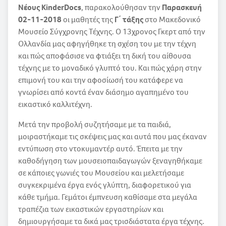
Νέους KinderDocs
, παρακολούθησαν την
Παρασκευή
02-11-2018
οι μαθητές της
Γ΄ τάξης
στο Μακεδονικό
Μουσείο Σύγχρονης Τέχνης. Ο 13χρονος Γκερτ από την
Ολλανδία μας αφηγήθηκε τη σχέση του με την τέχνη
και πώς αποφάσισε να φτιάξει τη δική του αίθουσα
τέχνης με το μοναδικό γλυπτό του. Και πώς χάρη στην
επιμονή του και την αφοσίωσή του κατάφερε να
γνωρίσει από κοντά έναν διάσημο αγαπημένο του
εικαστικό καλλιτέχνη.
Μετά την προβολή συζητήσαμε με τα παιδιά,
μοιραστήκαμε τις σκέψεις μας και αυτά που μας έκαναν
εντύπωση στο ντοκυμαντέρ αυτό. Έπειτα με την
καθοδήγηση των μουσειοπαιδαγωγών ξεναγηθήκαμε
σε κάποιες γωνιές του Μουσείου και μελετήσαμε
συγκεκριμένα έργα ενός γλύπτη, διαφορετικού για
κάθε τμήμα. Γεμάτοι έμπνευση καθίσαμε στα μεγάλα
τραπέζια των εικαστικών εργαστηρίων και
δημιουργήσαμε τα δικά μας τρισδιάστατα έργα τέχνης.