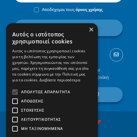
Αποδέχομαι τους
όρους χρήσης
εγγραφή
×
Αυτός ο ιστότοπος
χρησιμοποιεί cookies
Αυτός ο ιστότοπος χρησιμοποιεί cookies
για τη βελτίωση της εμπειρίας των
χρηστών. Χρησιμοποιώντας τον ιστότοπό
μας, παρέχετε τη συγκατάθεσή σας για όλα
2310 300002
info@protypa.gr
τα cookies σύμφωνα με την Πολιτική μας
Ελαιώνες Πυλαίας, 555 36, Θεσσαλονίκη
για τα cookies.
Διαβάστε περισσότερα
ΑΠΟΛΎΤΩΣ ΑΠΑΡΑΊΤΗΤΑ
βρείτε μας στον χάρτη
ΑΠΌΔΟΣΗΣ
ΣΤΌΧΕΥΣΗΣ
ΛΕΙΤΟΥΡΓΙΚΌΤΗΤΑΣ
ΜΗ ΤΑΞΙΝΟΜΗΜΈΝΑ